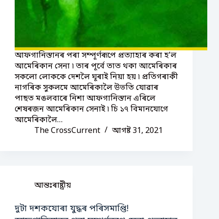
আফগানিস্তানৰ পৰা সম্পূৰ্ণৰূপে প্ৰত্যাহাৰ কৰা হ’ল
আমেৰিকান সেনা ৷ তাৰ পূৰ্বে তাত থকা আমেৰিকাৰ
সকলো লোককে দেশলৈ ঘূৰাই নিয়া হয় ৷ প্ৰতিগৰাকী
নাগৰিক সুকলমে আমেৰিকালৈ উভতি যোৱাৰ
পাছত মঙলবাৰে নিশা আফগানিস্তান এৰিলে
শেষৰজন আমেৰিকান সেনাই ৷ চি ১৭ বিমানযোগে
আমেৰিকালৈ…
The CrossCurrent
আগষ্ট 31, 2021
আন্তঃৰাষ্ট্ৰীয়
দুটা দশকযোৰা যুদ্ধৰ পৰিসমাপ্তি!