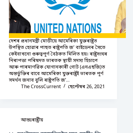
দেশৰ প্ৰধানমন্ত্ৰী মোডীয়ে আমেৰিকা যুক্তৰাষ্ট্ৰত
উপস্থিত হোৱাৰ পাছত ৰাষ্ট্ৰপতি জ’ বাইডেনৰ সৈতে
কেইবাখনো গুৰুত্বপূৰ্ণ বৈঠকত মিলিত হয়। ৰাষ্ট্রসংঘৰ
নিৰাপত্তা পৰিষদত ভাৰতক স্থায়ী সদস্য হিচাপে
আৰু পাৰমাণৱিক যোগানকাৰী গোট (এনএছজি)ত
অন্তর্ভুক্তিৰ বাবে আমেৰিকা যুক্তৰাষ্ট্রই ভাৰতক পূর্ণ
সমর্থন জনাব বুলি ৰাষ্ট্রপতি জ’…
The CrossCurrent
ছেপ্টেম্বৰ 26, 2021
আন্তঃৰাষ্ট্ৰীয়