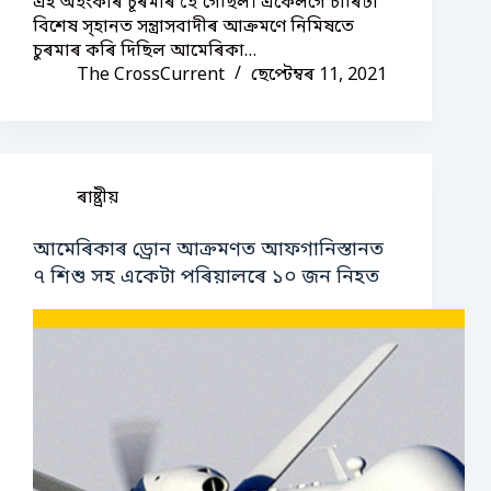
এই অহংকাৰ চূৰমাৰ হৈ গৈছিল। একেলগে চাৰিটা
বিশেষ স্হানত সন্ত্ৰাসবাদীৰ আক্ৰমণে নিমিষতে
চুৰমাৰ কৰি দিছিল আমেৰিকা…
The CrossCurrent
ছেপ্টেম্বৰ 11, 2021
ৰাষ্ট্ৰীয়
আমেৰিকাৰ ড্ৰোন আক্ৰমণত আফগানিস্তানত
৭ শিশু সহ একেটা পৰিয়ালৰে ১০ জন নিহত