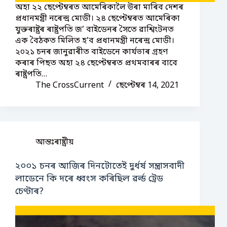
অহা ২২ ছেপ্টেম্বৰত আমেৰিকালৈ উৰা মাৰিব দেশৰ
প্ৰধানমন্ত্ৰী নৰেন্দ্ৰ মোডী। ২৪ ছেপ্টেম্বৰত আমেৰিকা
যুক্তৰাষ্ট্ৰৰ ৰাষ্ট্ৰপতি জ’ বাইডেনৰ সৈতে ৱাশ্বিংটনত
এক বৈঠকত মিলিত হ’ব প্ৰধানমন্ত্ৰী নৰেন্দ্ৰ মোডী।
২০২১ চনৰ জানুৱাৰীত বাইডেনে কাৰ্যভাৰ গ্ৰহণ
কৰাৰ পিছত অহা ২৪ ছেপ্টেম্বৰত প্ৰথমবাৰৰ বাবে
ৰাষ্ট্ৰপতি…
The CrossCurrent
ছেপ্টেম্বৰ 14, 2021
আন্তঃৰাষ্ট্ৰীয়
২০০১ চনৰ আজিৰ দিনটোতেই দুৰ্ধৰ্ষ সন্ত্ৰাসবাদী
লাডেনে কি দৰে ধ্বংস কৰিছিল ৱৰ্ল্ড ট্ৰেড
চেণ্টাৰ?