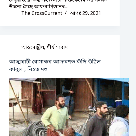
দেখুৱাইছে৷ কিন্তু এই তিনটা শক্তিয়েই বিভিন্ন সময়ত
উচনো গৈছে আফগানিস্তানৰ…
The CrossCurrent
আগষ্ট 29, 2021
আন্তঃৰাষ্ট্ৰীয়
,
শীৰ্ষ সংবাদ
আত্মঘাটী বোমাৰুৰ আক্ৰমণত কঁপি উঠিল
কাবুল , নিহত ৭৩