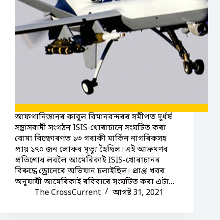
আফগানিস্তানৰ কাবুল বিমানবন্দৰৰ সমীপত দুৰ্ধৰ্ষ
সন্ত্ৰাসবাদী সংগঠন ISIS-খোৰাচানে সংঘটিত কৰা
বোমা বিস্ফোৰণত ১৩ গৰাকী মাৰ্কিন নাগৰিকসহ
প্ৰায় ১৭০ জন লোকৰ মৃত্যু হৈছিল। এই আক্ৰমণৰ
প্ৰতিশোধ লবলৈ আমেৰিকাই ISIS-খোৰাচানৰ
বিৰুদ্ধে ড্ৰোনেৰে অভিযান চলাইছিল। প্ৰাপ্ত খবৰ
অনুযায়ী আমেৰিকাই ৰবিবাৰে সংঘটিত কৰা এটা…
The CrossCurrent
আগষ্ট 31, 2021