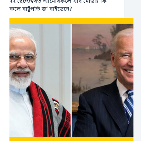
২২ ছেপ্টেম্বৰত আমেৰিকলৈ যাব মোডীঃ কি
কলে ৰাষ্ট্ৰপতি জ’ বাইডেনে?