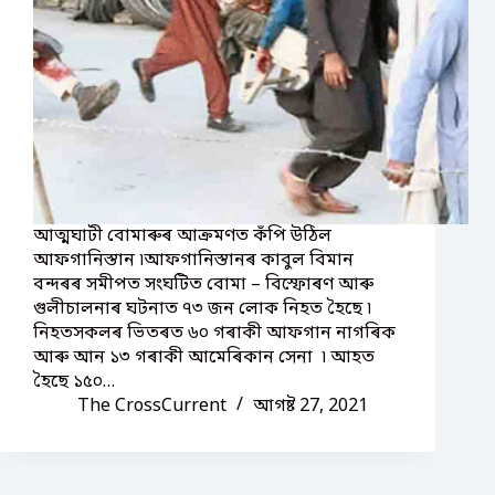
আত্মঘাটী বোমাৰুৰ আক্ৰমণত কঁপি উঠিল
আফগানিস্তান ৷আফগানিস্তানৰ কাবুল বিমান
বন্দৰৰ সমীপত সংঘটিত বোমা – বিস্ফোৰণ আৰু
গুলীচালনাৰ ঘটনাত ৭৩ জন লোক নিহত হৈছে ৷
নিহতসকলৰ ভিতৰত ৬০ গৰাকী আফগান নাগৰিক
আৰু আন ১৩ গৰাকী আমেৰিকান সেনা ৷ আহত
হৈছে ১৫০…
The CrossCurrent
আগষ্ট 27, 2021