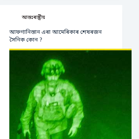
আন্তঃৰাষ্ট্ৰীয়
আফগানিস্তান এৰা আমেৰিকাৰ শেষৰজন
সৈনিক কোন ?