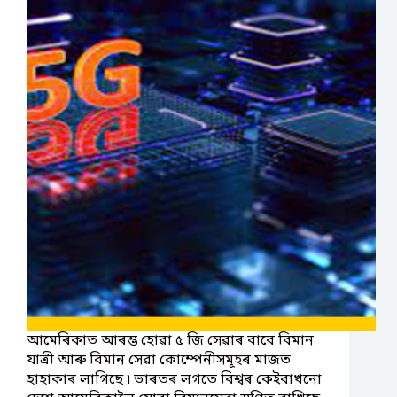
আমেৰিকাত আৰম্ভ হোৱা ৫ জি সেৱাৰ বাবে বিমান
যাত্ৰী আৰু বিমান সেৱা কোম্পেনীসমূহৰ মাজত
হাহাকাৰ লাগিছে ৷ ভাৰতৰ লগতে বিশ্বৰ কেইবাখনো