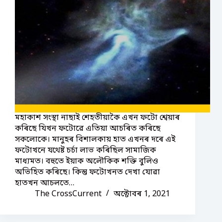
মহাকাশ সংস্থা নাছাই শেহতীয়াকৈ এখন ফটো শ্বেয়াৰ
কৰিছে যিখন ফটোৱে এতিয়া আচৰিত কৰিছে
সকলোকে। মানুহৰ বিশালকায় হাত এখনৰ দৰে এই
ফটোখনে যথেষ্ট চৰ্চা লাভ কৰিছিল সামাজিক
মাধ্যমত। বহুতে ইয়াক অলৌকিক শক্তি বুলিও
অভিহিত কৰিছে। কিন্তু ফটোখনত দেখা যোৱা
হাতখন আচলতে…
The CrossCurrent
অক্টোবৰ 1, 2021