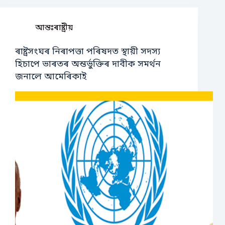
আন্তঃৰাষ্ট্ৰীয়
ৰাষ্ট্ৰসংঘৰ নিৰাপত্তা পৰিষদত স্থায়ী সদস্য
হিচাপে ভাৰতৰ অন্তৰ্ভুক্তিৰ দাবীক সমৰ্থন
জনালে আমেৰিকাই