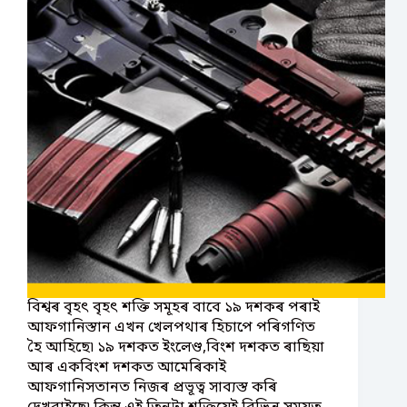
বিশ্বৰ বৃহৎ বৃহৎ শক্তি সমূহৰ বাবে ১৯ দশকৰ পৰাই
আফগানিস্তান এখন খেলপথাৰ হিচাপে পৰিগণিত
হৈ আহিছে৷ ১৯ দশকত ইংলেণ্ড,বিংশ দশকত ৰাছিয়া
আৰ একবিংশ দশকত আমেৰিকাই
আফগানিসতানত নিজৰ প্ৰভূত্ব সাব্যস্ত কৰি