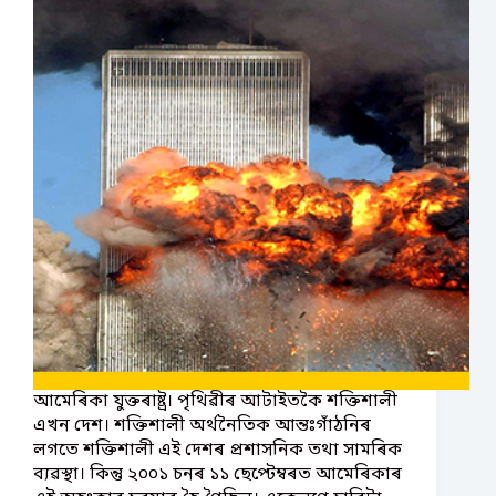
আমেৰিকা যুক্তৰাষ্ট্ৰ। পৃথিৱীৰ আটাইতকৈ শক্তিশালী
এখন দেশ। শক্তিশালী অৰ্থনৈতিক আন্তঃগাঁঠনিৰ
লগতে শক্তিশালী এই দেশৰ প্ৰশাসনিক তথা সামৰিক
ব্যৱস্থা। কিন্তু ২০০১ চনৰ ১১ ছেপ্টেম্বৰত আমেৰিকাৰ