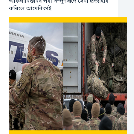
আফগানিস্তানৰ পৰা সম্পূৰ্ণৰূপে সেনা প্ৰত্যাহাৰ
কৰিলে আমেৰিকাই