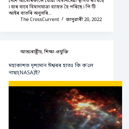
দেশে আমেৰিকালৈ যোৱা বিমানসেৱা স্থগিত ৰাখিছে
৷ যাৰ বাবে বিমানযাত্ৰা ব্যাহত হৈ পৰিছে ৷ পি টি
আইৰ বাতৰি অনুসৰি…
The CrossCurrent
জানুৱাৰী 20, 2022
আন্তঃৰাষ্ট্ৰীয়
,
শিক্ষা-প্ৰযুক্তি
মহাকাশত দৃশ্যমান ঈশ্বৰৰ হাতঃ কি ক’লে
নাছা(NASA)ই?