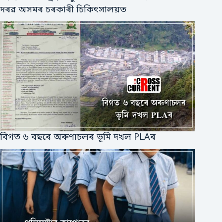
দৰৱ অসমৰ চৰকাৰী চিকিৎসালয়ত
বিগত ৬ বছৰে অৰুণাচলৰ ভূমি দখল PLAৰ