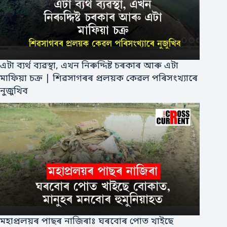
এটা ব্যৰ্থ ব্যৱস্থা, এখন নিৰুদ্দিষ্ট চৰকাৰ আৰু এটা
মাফিয়া চক্ৰ | শিৱসাগৰৰ প্ৰলয়ক কেৱল পৰিসংখ্যাৰে
নুজুখিব
মহাপ্ৰলয়ৰ পাছৰ নাজিৰাঃ ঘৰবোৰ পোত খাইছে