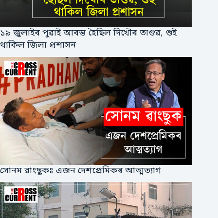
১৯ জুলাইৰ পুৱাই আৰম্ভ হৈছিল দিখৌৰ তাণ্ডৱ, শুই
থাকিল জিলা প্ৰশাসন
সোনম ৱাংছুকঃ এজন দেশপ্ৰেমিকৰ আত্মত্যাগ