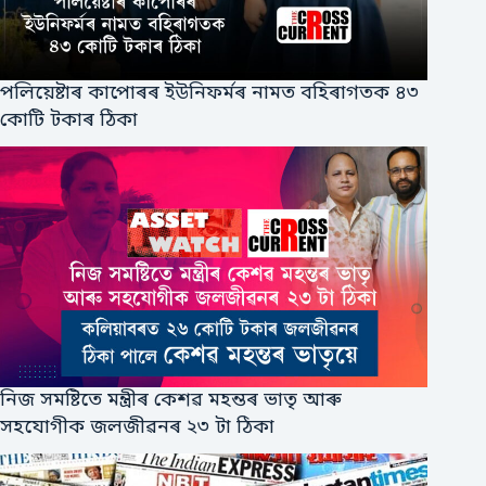
পলিয়েষ্টাৰ কাপোৰৰ ইউনিফর্মৰ নামত বহিৰাগতক ৪৩
কোটি টকাৰ ঠিকা
নিজ সমষ্টিতে মন্ত্ৰীৰ কেশৱ মহন্তৰ ভাতৃ আৰু
সহযোগীক জলজীৱনৰ ২৩ টা ঠিকা