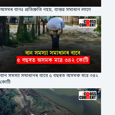
অসমৰ বানঃ প্ৰতিশ্ৰুতি নহয়, বাস্তৱ সমাধান লাগে
বান সমস্যা সমাধানৰ বাবে ৫ বছৰত অসমক মাত্ৰ ৩৪২
কোটি