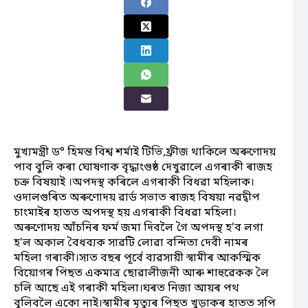
মুখ্যমন্ত্ৰী ড° হিমন্ত বিশ্ব শৰ্মাই টিভি,ফ্ৰীজ থাকিলে অৰুণোদয়
পাব বুলি কৰা ঘোষণাক বৃদ্ধাংগুষ্ঠ দেখুৱালে এগৰাকী ৰাজহ
চক্ৰ বিষয়াই ।অপদস্থ কৰিলে এগৰাকী বিধৱা মহিলাক।
ওদালগুৰিত অৰুণোদয় ৱাৰ্ড সভাত ৰাজহ বিষয়া নৱদ্বীপ
চাংমাইৰ হাতত অপদস্থ হয় এগৰাকী বিধৱা মহিলা।
অৰুণোদয় আঁচনিৰ ফৰ্ম জমা দিবলৈ গৈ অপদস্থ হ’ব লগা
হ’ল অকাল বৈধব্যক সাৱটি লোৱা বন্দিতা দেবী নামৰ
মহিলা গৰাকী।সাত বছৰ পূৰ্বে ব্যৱসায়ী স্বামীৰ আকস্মিক
বিয়োগৰ পিছত একমাত্ৰ ছোৱালীজনী আৰু শাহুৱেকক লৈ
চলি আছে এই গৰাকী মহিলা।ঘৰত নিজা আয়ৰ পথ
বুলিবলৈ একো নাই।স্বামীৰ মৃত্যুৰ পিছত খুড়াকৰ হাতত সপি