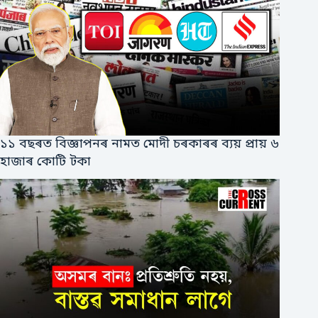
১১ বছৰত বিজ্ঞাপনৰ নামত মোদী চৰকাৰৰ ব্যয় প্ৰায় ৬
হাজাৰ কোটি টকা