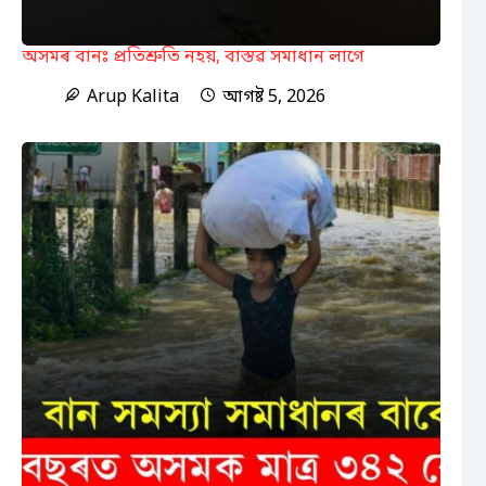
অসমৰ বানঃ প্ৰতিশ্ৰুতি নহয়, বাস্তৱ সমাধান লাগে
Arup Kalita
আগষ্ট 5, 2026