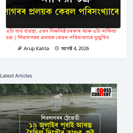
এটা ব্যৰ্থ ব্যৱস্থা, এখন নিৰুদ্দিষ্ট চৰকাৰ আৰু এটা মাফিয়া
চক্ৰ | শিৱসাগৰৰ প্ৰলয়ক কেৱল পৰিসংখ্যাৰে নুজুখিব
Arup Kalita
আগষ্ট 4, 2026
Latest Articles