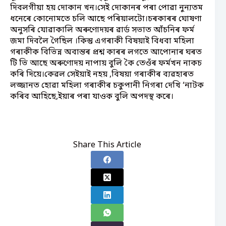
দিবলগীয়া হয় দোকান খন।সেই দোকানৰ পৰা পোৱা নুন্যতম
ধনেৰে কোনোমতে চলি আছে পৰিয়ালটো।চৰকাৰৰ ঘোষণা
অনুসৰি যোৱাকালি অৰুণোদয়ৰ ৱাৰ্ড সভাত আঁচনিৰ ফৰ্ম
জমা দিবলৈ গৈছিল ।কিন্তু এগৰাকী বিষয়াই বিধবা মহিলা
গৰাকীক বিভিন্ন অবান্তৰ প্ৰশ্ন কাৰৰ লগতে আপোনাৰ ঘৰত
টি ভি আছে অৰুণোদয় নাপায় বুলি কৈ তেওঁৰ ফৰ্মখন নাকচ
কৰি দিয়ে।কেৱল সেইয়াই নহয় ,বিষয়া গৰাকীৰ ব্যৱহাৰত
লজ্জানত হোৱা মহিলা গৰাকীৰ চকুপানী নিগৰা দেখি ‘নাটক
কৰিব আহিছে,ইয়াৰ পৰা যাওক বুলি অপদস্থ কৰে।
Share This Article