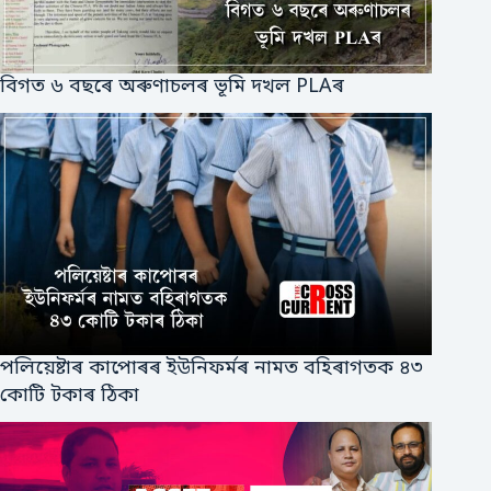
বিগত ৬ বছৰে অৰুণাচলৰ ভূমি দখল PLAৰ
পলিয়েষ্টাৰ কাপোৰৰ ইউনিফর্মৰ নামত বহিৰাগতক ৪৩
কোটি টকাৰ ঠিকা