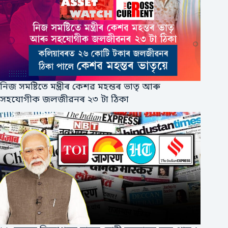
নিজ সমষ্টিতে মন্ত্ৰীৰ কেশৱ মহন্তৰ ভাতৃ আৰু
সহযোগীক জলজীৱনৰ ২৩ টা ঠিকা