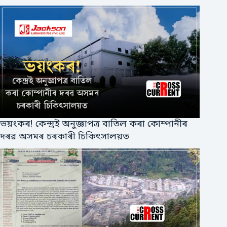
ভয়ংকৰ! কেন্দ্ৰই অনুজ্ঞাপত্ৰ বাতিল কৰা কোম্পানীৰ
দৰৱ অসমৰ চৰকাৰী চিকিৎসালয়ত