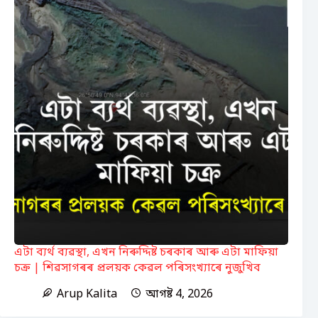
এটা ব্যৰ্থ ব্যৱস্থা, এখন নিৰুদ্দিষ্ট চৰকাৰ আৰু এটা মাফিয়া
চক্ৰ | শিৱসাগৰৰ প্ৰলয়ক কেৱল পৰিসংখ্যাৰে নুজুখিব
Arup Kalita
আগষ্ট 4, 2026