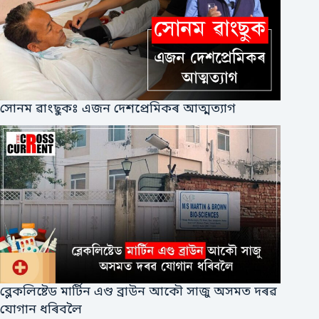
সোনম ৱাংছুকঃ এজন দেশপ্ৰেমিকৰ আত্মত্যাগ
ব্লেকলিষ্টেড মাৰ্টিন এণ্ড ব্ৰাউন আকৌ সাজু অসমত দৰৱ
যোগান ধৰিবলৈ