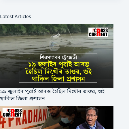
Latest Articles
১৯ জুলাইৰ পুৱাই আৰম্ভ হৈছিল দিখৌৰ তাণ্ডৱ, শুই
থাকিল জিলা প্ৰশাসন