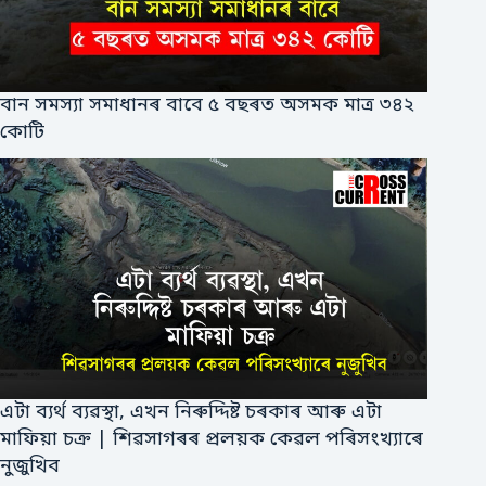
বান সমস্যা সমাধানৰ বাবে ৫ বছৰত অসমক মাত্ৰ ৩৪২
কোটি
এটা ব্যৰ্থ ব্যৱস্থা, এখন নিৰুদ্দিষ্ট চৰকাৰ আৰু এটা
মাফিয়া চক্ৰ | শিৱসাগৰৰ প্ৰলয়ক কেৱল পৰিসংখ্যাৰে
নুজুখিব