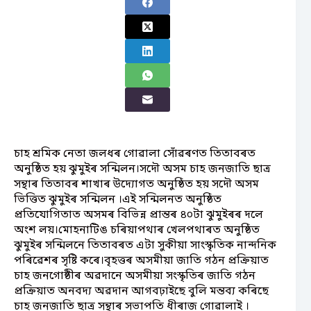
চাহ শ্ৰমিক নেতা জলধৰ গোৱালা সোঁৱৰণত তিতাবৰত
অনুষ্ঠিত হয় ঝুমুইৰ সন্মিলন।সদৌ অসম চাহ জনজাতি ছাত্ৰ
সন্থাৰ তিতাবৰ শাখাৰ উদ্যোগত অনুষ্ঠিত হয় সদৌ অসম
ভিত্তিত ঝুমুইৰ সন্মিলন ।এই সন্মিলনত অনুষ্ঠিত
প্ৰতিযোগিতাত অসমৰ বিভিন্ন প্ৰান্তৰ ৪০টা ঝুমুইৰৰ দলে
অংশ লয়।মোহনাটিঙ চৰিয়াপথাৰ খেলপথাৰত অনুষ্ঠিত
ঝুমুইৰ সন্মিলনে তিতাবৰত এটা সুকীয়া সাংস্কৃতিক নান্দনিক
পৰিৱেশৰ সৃষ্টি কৰে।বৃহত্তৰ অসমীয়া জাতি গঠন প্ৰক্ৰিয়াত
চাহ জনগোষ্ঠীৰ অৱদানে অসমীয়া সংস্কৃতিৰ জাতি গঠন
প্ৰক্ৰিয়াত অনবদ্য অৱদান আগবঢ়াইছে বুলি মন্তব্য কৰিছে
চাহ জনজাতি ছাত্ৰ সন্থাৰ সভাপতি ধীৰাজ গোৱালাই ।