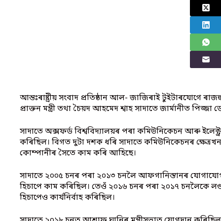
আন্তঃৰাষ্ট্ৰীয় সংবাদ প্ৰতিষ্ঠান আল- জাজিৰাই টুইটাৰযোগে
প্ৰাক্তন মন্ত্ৰী তথা চৈয়দ আহমেদ শ্বাহ সাদাতে জাৰ্মানীত পিজ্জ
সাদাতে অক্সফৰ্ড বিশ্ববিদ্যালয়ৰ পৰা কমিউনিকেচন আৰু ইলেক্ট্ৰ
কৰিছিল। বিগত দুটা দশক ধৰি সাদাতে কমিউনিকেচনৰ ক্ষেত
কোম্পানীৰ সৈতে কাম কৰি আহিছে।
সাদাতে ২০০৫ চনৰ পৰা ২০১৩ চনলৈ আফগানিস্তানৰ যোগাযোগ আৰু ত
হিচাপে কাম কৰিছিল। তেওঁ ২০১৬ চনৰ পৰা ২০১৭ চনলৈকে লণ্ডন
হিচাপেও কাৰ্যনিৰ্বাহ কৰিছিল।
সাদাতে ২০১৮ চনত আশ্ৰাফ ঘানিৰ মন্ত্ৰীসভাত যোগদান কৰিছিল