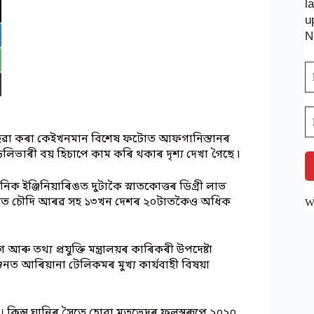
l
u
N
 ৰাজহুৱা কৰা কেইখনমান বিশেষ ফটোত আফগানিস্তানৰ
া ডেলিভাৰী বয় হিচাপে কাম কৰি থকাৰ দৃশ্য দেখা গৈছে ৷
নিক ইঞ্জিনিয়াৰিঙত দুটাকৈ স্নাতকোত্তৰ ডিগ্ৰী লাভ
্ৰখনত চৌদি আৰৱ সহ ১৩খন দেশৰ ২০টাতকৈও অধিক
We
থ্য প্ৰযুক্তি মন্ত্ৰালয়ৰ কাৰিকৰী উপদেষ্টা
ত আৰিয়ানা টেলিকমৰ মুখ্য কাৰ্যবাহী বিষয়া
। কিন্তু ঘানিৰ সৈতে হোৱা মতভেদৰ ফলস্বৰূপে ২০২০