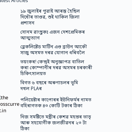
atest Articles
১৯ জুলাইৰ পুৱাই আৰম্ভ হৈছিল
দিখৌৰ তাণ্ডৱ, শুই থাকিল জিলা
প্ৰশাসন
সোনম ৱাংছুকঃ এজন দেশপ্ৰেমিকৰ
আত্মত্যাগ
ব্লেকলিষ্টেড মাৰ্টিন এণ্ড ব্ৰাউন আকৌ
সাজু অসমত দৰৱ যোগান ধৰিবলৈ
ভয়ংকৰ! কেন্দ্ৰই অনুজ্ঞাপত্ৰ বাতিল
কৰা কোম্পানীৰ দৰৱ অসমৰ চৰকাৰী
চিকিৎসালয়ত
বিগত ৬ বছৰে অৰুণাচলৰ ভূমি
দখল PLAৰ
পলিয়েষ্টাৰ কাপোৰৰ ইউনিফর্মৰ নামত
বহিৰাগতক ৪৩ কোটি টকাৰ ঠিকা
নিজ সমষ্টিতে মন্ত্ৰীৰ কেশৱ মহন্তৰ ভাতৃ
আৰু সহযোগীক জলজীৱনৰ ২৩ টা
ঠিকা