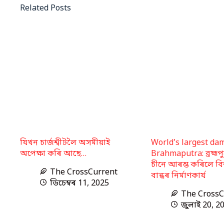
Related Posts
যিখন চাৰ্জশ্বীটলৈ অসমীয়াই
World’s largest da
অপেক্ষা কৰি আছে…
Brahmaputra: ব্ৰহ্মপ
চীনে আৰম্ভ কৰিলে বিশ্
The CrossCurrent
বান্ধৰ নিৰ্মাণকাৰ্য
ডিচেম্বৰ 11, 2025
The CrossC
জুলাই 20, 2