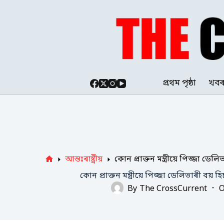
Skip
to
content
প্ৰথম পৃষ্ঠা
খব
আন্তঃৰাষ্ট্ৰীয়
কোন প্ৰাক্তন মন্ত্ৰীয়ে পিজ্জা ড
Home
কোন প্ৰাক্তন মন্ত্ৰীয়ে পিজ্জা ডেলিভাৰী বয়
By
The CrossCurrent