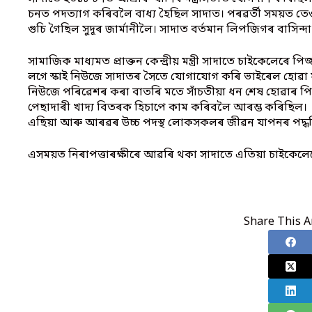
চনত পদত্যাগ কৰিবলৈ বাধ্য হৈছিল সাদাত। পৰৱৰ্তী সময়ত তেও
গুচি গৈছিল সুদূৰ জাৰ্মানীলৈ। সাদাত বৰ্তমান লিপজিগৰ বাসিন্দা
সামাজিক মাধ্যমত প্ৰাক্তন কেন্দ্ৰীয় মন্ত্ৰী সাদাতে চাইকেলেৰে
লগে স্কাই নিউজে সাদাতৰ সৈতে যোগাযোগ কৰি ভাইৰেল হোৱা ফ
নিউজে পৰিৱেশৰ কৰা বাতৰি মতে সাঁচতীয়া ধন শেষ হোৱাৰ পিছ
পেছাদাৰী খাদ্য বিতৰক হিচাপে কাম কৰিবলৈ আৰম্ভ কৰিছিল। 
এছিয়া আৰু আৰৱৰ উচ্চ পদস্থ লোকসকলৰ জীৱন যাপনৰ পদ্ধ
এসময়ত নিৰাপত্তাৰক্ষীৰে আৱৰি থকা সাদাতে এতিয়া চাইকেল
Share This Ar