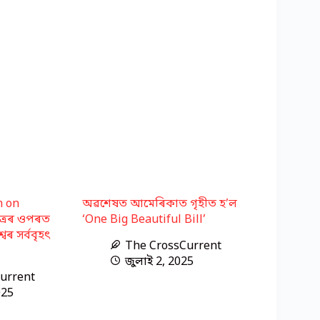
m on
অৱশেষত আমেৰিকাত গৃহীত হ’ল
ুত্ৰৰ ওপৰত
‘One Big Beautiful Bill’
বৰ সৰ্ববৃহৎ
The CrossCurrent
জুলাই 2, 2025
urrent
025