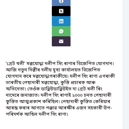
‘গ্ৰেট খলী’ মল্লযোদ্ধা দলীপ সিং ৰাণাৰ বিজেপিত যোগদান।
আজি নতুন দিল্লীৰ দলীয় মুখ্য কাৰ্যালয়ত বিজেপিত
যোগদান কৰে মল্লযোদ্ধাগৰাকীয়ে। দলীপ সিং ৰাণা এগৰাকী
ভাৰতীয় পেছাদাৰী মল্লযোদ্ধা, কুস্তি প্ৰচাৰক আৰু
অভিনেতা। তেওঁক ডাব্লিউডাব্লিউইত দ্য গ্ৰেট খলী ৰিং
নামেৰে জনাজাত। দলীপ সিং ৰাণাই ২০০০ চনত পেছাদাৰী
কুস্তিত আত্মপ্ৰকাশ কৰিছিল। পেছাদাৰী কুস্তিত কেৰিয়াৰ
আৰম্ভ কৰাৰ আগতে পঞ্জাৱ আৰক্ষীৰ এজন সহকাৰী উপ-
পৰিদৰ্শক আছিল দলীপ সিং ৰাণা।