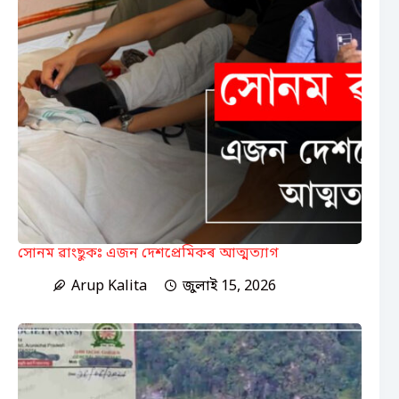
সোনম ৱাংছুকঃ এজন দেশপ্ৰেমিকৰ আত্মত্যাগ
Arup Kalita
জুলাই 15, 2026