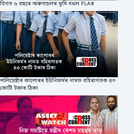
বিগত ৬ বছৰে অৰুণাচলৰ ভূমি দখল PLAৰ
পলিয়েষ্টাৰ কাপোৰৰ ইউনিফর্মৰ নামত বহিৰাগতক ৪৩
কোটি টকাৰ ঠিকা