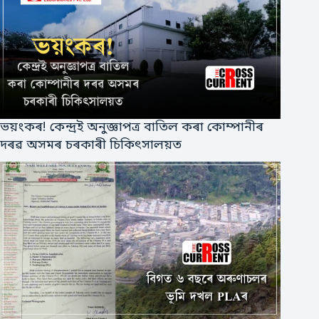
ভয়ংকৰ! কেন্দ্ৰই অনুজ্ঞাপত্ৰ বাতিল কৰা কোম্পানীৰ
দৰৱ অসমৰ চৰকাৰী চিকিৎসালয়ত