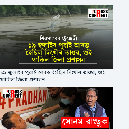
১৯ জুলাইৰ পুৱাই আৰম্ভ হৈছিল দিখৌৰ তাণ্ডৱ, শুই
থাকিল জিলা প্ৰশাসন