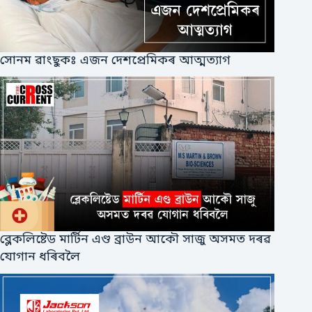
সোনম ৱাংছুকঃ এজন দেশপ্ৰেমিকৰ আত্মত্যাগ
ব্লেকলিষ্টেড মাৰ্টিন এণ্ড ব্ৰাউন আকৌ সাজু অসমত দৰৱ
যোগান ধৰিবলৈ