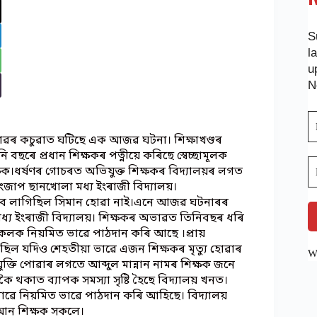
S
l
u
N
ৱৰ কচুৱাত ঘটিছে এক আজৱ ঘটনা। শিক্ষাখণ্ডৰ
বছৰে প্ৰধান শিক্ষকৰ পত্নীয়ে কৰিছে স্বেচ্ছামূলক
ক্ষক।ধৰ্ষণৰ গোচৰত অভিযুক্ত শিক্ষকৰ বিদ্যালয়ৰ লগত
জাপ ছানখোলা মধ্য ইংৰাজী বিদ্যালয়।
ন হ’ব লাগিছিল সিমান হোৱা নাই।এনে আজৱ ঘটনাৰৰ
মধ্য ইংৰাজী বিদ্যালয়। শিক্ষকৰ অভাৱত তিনিবছৰ ধৰি
ত্ৰী সকলক নিয়মিত ভাৱে পাঠদান কৰি আছে ।প্ৰায়
আছিল যদিও শেহতীয়া ভাৱে এজন শিক্ষকৰ মৃত্যু হোৱাৰ
We
তি পোৱাৰ লগতে আব্দুল মান্নান নামৰ শিক্ষক জনে
ৈ থকাত ব্যাপক সমস্যা সৃষ্টি হৈছে বিদ্যালয় খনত।
লক ভাৱে নিয়মিত ভাৱে পাঠদান কৰি আহিছে। বিদ্যালয়
ি আন শিক্ষক সকলে।