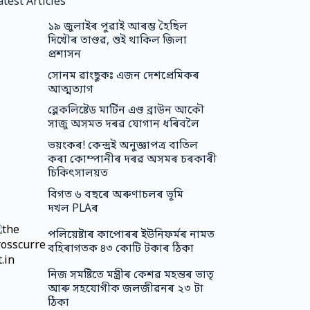
atest Articles
১৯ জুলাইৰ পুৱাই আৰম্ভ হৈছিল
দিখৌৰ তাণ্ডৱ, শুই থাকিল জিলা
প্ৰশাসন
সোনম ৱাংছুকঃ এজন দেশপ্ৰেমিকৰ
আত্মত্যাগ
ব্লেকলিষ্টেড মাৰ্টিন এণ্ড ব্ৰাউন আকৌ
সাজু অসমত দৰৱ যোগান ধৰিবলৈ
ভয়ংকৰ! কেন্দ্ৰই অনুজ্ঞাপত্ৰ বাতিল
কৰা কোম্পানীৰ দৰৱ অসমৰ চৰকাৰী
চিকিৎসালয়ত
বিগত ৬ বছৰে অৰুণাচলৰ ভূমি
দখল PLAৰ
পলিয়েষ্টাৰ কাপোৰৰ ইউনিফর্মৰ নামত
বহিৰাগতক ৪৩ কোটি টকাৰ ঠিকা
নিজ সমষ্টিতে মন্ত্ৰীৰ কেশৱ মহন্তৰ ভাতৃ
আৰু সহযোগীক জলজীৱনৰ ২৩ টা
ঠিকা