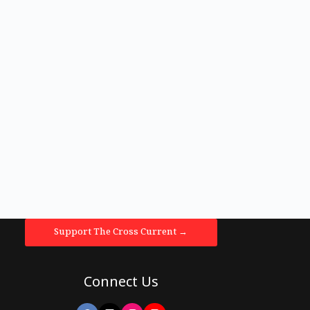
Support The Cross Current →
Connect Us