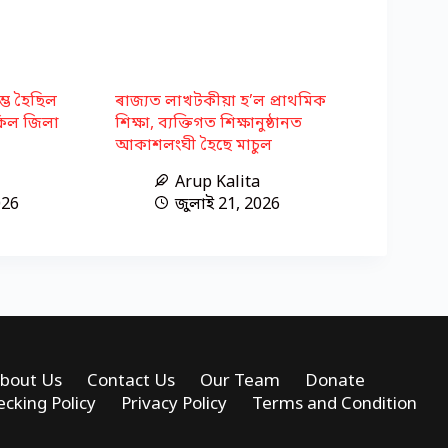
্ভ হৈছিল
ৰাজ্যত লাখটকীয়া হ’ল প্ৰাথমিক
কিল জিলা
শিক্ষা, ব্যক্তিগত শিক্ষানুষ্ঠানত
আকাশলংঘী হৈছে মাচুল
Arup Kalita
026
জুলাই 21, 2026
bout Us
Contact Us
Our Team
Donate
ecking Policy
Privacy Policy
Terms and Condition