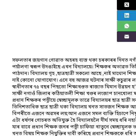
সফলতাৰ জয়গান গোৱাত অহৰহ ব্যস্ত থকা চৰকাৰৰ দিনত নগাঁ
পয়াঁলগা স্বৰূপ উদঙাইছে এখন বিদ্যালয়ে। শিক্ষকৰ অভাৱত তিনি 
পাঠদান। বিদ্যালয় গৃহ ,ছাত্ৰছাত্ৰী সকলো আছে ,নাই মাথোন শি
নাই কোনো যোগাযোগ। এনে বহু আজৱ ঘটনাৰ সাক্ষী কচুৱাৰ লং
স্বাধীনতাৰ ৭৫ বছৰ পিছতো শিক্ষাখণ্ডত ৰাজ্যত যিমান উন্নয়
সাক্ষী নগাওঁ জিলাৰ কঠিয়াতলী শিক্ষা খণ্ডৰ লংজাপ চানখোলা 
প্ৰধান শিক্ষকৰ পত্নীয়ে স্বেচ্ছামূলক ভাৱে বিদ্যালয়ৰ ছাত্ৰ ছা
তিনিশতাধিক ছাত্ৰ ছাত্ৰী থকা বিদ্যালয় খনত সাতজন শিক্ষক 
বিপৰীতে এজনে অৱসৰ লয়;আন এজনে সমল ব্যক্তি হিচাপে নিযুক্
এটা ধৰ্ষণৰ গোচৰত অভিযুক্ত হৈ বিদ্যালয়লৈ দীৰ্ঘ সময় ধৰি নহাক
যাৰ বাবে প্ৰধান শিক্ষক জনৰ পত্নী চাফিয়া খাতুনে স্বেচ্ছামূ
খনত বিষয় শিক্ষক নিযুক্তিৰ দাবী কৰিছে প্ৰধান শিক্ষককে ধৰ