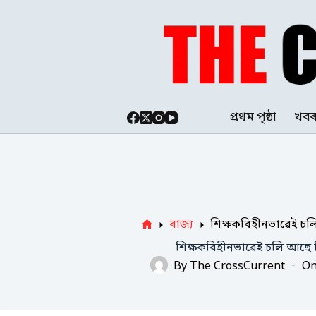
Skip
to
content
প্ৰথম পৃষ্ঠা
খব
ৰাজ্য
শিক্ষকবিহীনভাৱেই চল
Home
শিক্ষকবিহীনভাৱেই চলি আছে ব
By
The CrossCurrent
O