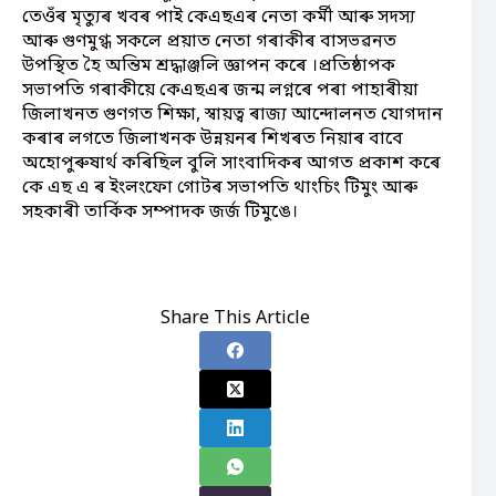
তেওঁৰ মৃত্যুৰ খবৰ পাই কেএছএৰ নেতা কৰ্মী আৰু সদস্য
আৰু গুণমুগ্ধ সকলে প্ৰয়াত নেতা গৰাকীৰ বাসভৱনত
উপস্থিত হৈ অন্তিম শ্ৰদ্ধাঞ্জলি জ্ঞাপন কৰে ।প্ৰতিষ্ঠাপক
সভাপতি গৰাকীয়ে কেএছএৰ জন্ম লগ্নৰে পৰা পাহাৰীয়া
জিলাখনত গুণগত শিক্ষা, স্বায়ত্ব ৰাজ্য আন্দোলনত যোগদান
কৰাৰ লগতে জিলাখনক উন্নয়নৰ শিখৰত নিয়াৰ বাবে
অহোপুৰুষাৰ্থ কৰিছিল বুলি সাংবাদিকৰ আগত প্ৰকাশ কৰে
কে এছ এ ৰ ইংলংফো গোটৰ সভাপতি থাংচিং টিমুং আৰু
সহকাৰী তাৰ্কিক সম্পাদক জৰ্জ টিমুঙে।
Share This Article