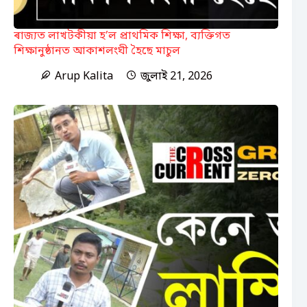
ৰাজ্যত লাখটকীয়া হ’ল প্ৰাথমিক শিক্ষা, ব্যক্তিগত
শিক্ষানুষ্ঠানত আকাশলংঘী হৈছে মাচুল
Arup Kalita
জুলাই 21, 2026