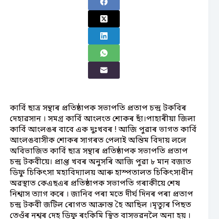
কাৰ্বি ছাত্ৰ সন্থাৰ প্ৰতিষ্ঠাপক সভাপতি প্ৰতাপ চন্দ্ৰ টকবিৰ
দেহাৱসান । সমগ্ৰ কাৰ্বি আংলংত শোকৰ ছাঁ।পাহাৰীয়া জিলা
কাৰ্বি আংলঙৰ বাবে এক দুঃখবৰ ! আজি পুৱাৰ ভাগত কাৰ্বি
আংলঙবাসীক শোকৰ সাগৰত পেলাই অন্তিম বিদায় ললে
অবিভাজিত কাৰ্বি ছাত্ৰ সন্থাৰ প্ৰতিষ্ঠাপক সভাপতি প্ৰতাপ
চন্দ্ৰ টকবীয়ে। প্ৰাপ্ত খবৰ অনুসৰি আজি পুৱা ৮ মান বজাত
ডিফু চিকিৎসা মহাবিদ্যালয় আৰু হাস্পতালত চিকিৎসাধীন
অৱস্থাত কেএছএৰ প্ৰতিষ্ঠাপক সভাপতি গৰাকীয়ে শেষ
নিশ্বাস ত্যাগ কৰে । জানিব পৰা মতে দীৰ্ঘ দিনৰ পৰা প্ৰতাপ
চন্দ্ৰ টকবী জটিল ৰোগত আক্ৰান্ত হৈ আছিল ।মৃত্যুৰ পিছত
তেওঁৰ নশ্বৰ দেহ ডিফু ৰংকিমি স্থিত বাসভৱনলৈ অনা হয় ।