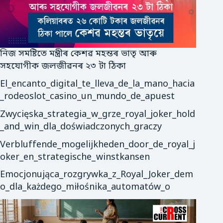
নিজ সমষ্টিতে মন্ত্ৰীৰ কেশৱ মহন্তৰ ভাতৃ আৰু
সহযোগীক জলজীৱনৰ ২৩ টা ঠিকা
El_encanto_digital_te_lleva_de_la_mano_hacia
_rodeoslot_casino_un_mundo_de_apuest
Zwycięska_strategia_w_grze_royal_joker_hold
_and_win_dla_doświadczonych_graczy
Verbluffende_mogelijkheden_door_de_royal_j
oker_en_strategische_winstkansen
Emocjonująca_rozgrywka_z_Royal_Joker_dem
o_dla_każdego_miłośnika_automatów_o