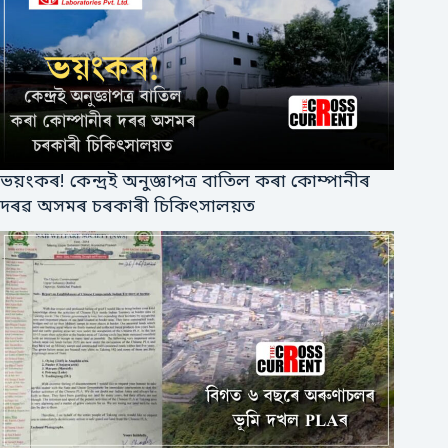
ভয়ংকৰ! কেন্দ্ৰই অনুজ্ঞাপত্ৰ বাতিল কৰা কোম্পানীৰ
দৰৱ অসমৰ চৰকাৰী চিকিৎসালয়ত