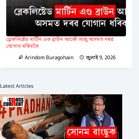
ব্লেকলিষ্টেড মাৰ্টিন এণ্ড ব্ৰাউন আকৌ সাজু অসমত দৰৱ
যোগান ধৰিবলৈ
Arindom Buragohain
জুলাই 9, 2026
Latest Articles