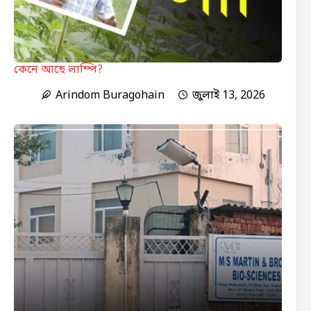
কেনে আছে লাম্পি?
Arindom Buragohain
জুলাই 13, 2026