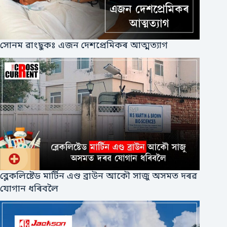
সোনম ৱাংছুকঃ এজন দেশপ্ৰেমিকৰ আত্মত্যাগ
ব্লেকলিষ্টেড মাৰ্টিন এণ্ড ব্ৰাউন আকৌ সাজু অসমত দৰৱ
যোগান ধৰিবলৈ