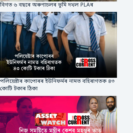
বিগত ৬ বছৰে অৰুণাচলৰ ভূমি দখল PLAৰ
পলিয়েষ্টাৰ কাপোৰৰ ইউনিফর্মৰ নামত বহিৰাগতক ৪৩
কোটি টকাৰ ঠিকা