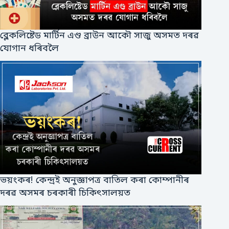
ব্লেকলিষ্টেড মাৰ্টিন এণ্ড ব্ৰাউন আকৌ সাজু অসমত দৰৱ
যোগান ধৰিবলৈ
ভয়ংকৰ! কেন্দ্ৰই অনুজ্ঞাপত্ৰ বাতিল কৰা কোম্পানীৰ
দৰৱ অসমৰ চৰকাৰী চিকিৎসালয়ত