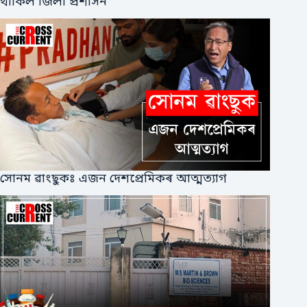
থাকিল জিলা প্ৰশাসন
সোনম ৱাংছুকঃ এজন দেশপ্ৰেমিকৰ আত্মত্যাগ