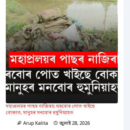
মহাপ্ৰলয়ৰ পাছৰ নাজিৰাঃ ঘৰবোৰ পোত খাইছে
বোকাত, মানুহৰ মনবোৰ হুমুনিয়াহত
Arup Kalita
জুলাই 28, 2026