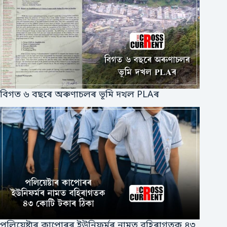
বিগত ৬ বছৰে অৰুণাচলৰ ভূমি দখল PLAৰ
পলিয়েষ্টাৰ কাপোৰৰ ইউনিফর্মৰ নামত বহিৰাগতক ৪৩