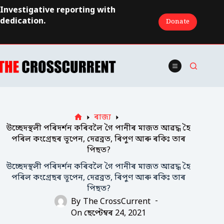
Skip
Investigative reporting with
to
dedication.
Donate
content
ৰাজ্য
Home
উচ্ছেদস্থলী পৰিদৰ্শন কৰিবলৈ গৈ পানীৰ মাজত আৱদ্ধ হৈ
পৰিল কংগ্ৰেছৰ ভূপেন, দেৱব্ৰত, ৰিপুণ আৰু ৰকিঃ তাৰ
পিছত?
উচ্ছেদস্থলী পৰিদৰ্শন কৰিবলৈ গৈ পানীৰ মাজত আৱদ্ধ হৈ
পৰিল কংগ্ৰেছৰ ভূপেন, দেৱব্ৰত, ৰিপুণ আৰু ৰকিঃ তাৰ
পিছত?
By
The CrossCurrent
On
ছেপ্টেম্বৰ 24, 2021