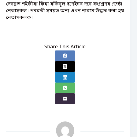
দেৱব্ৰত শইকীয়া কিম্বা ৰকিবুল হুছেইনৰ দৰে কংগ্ৰেছৰ জেষ্ঠ্য
নেতাসকল। পৰৱৰ্তী সময়ত অন্য এখন নাৱৰে উদ্ধাৰ কৰা হয়
নেতাসকলক।
Share This Article