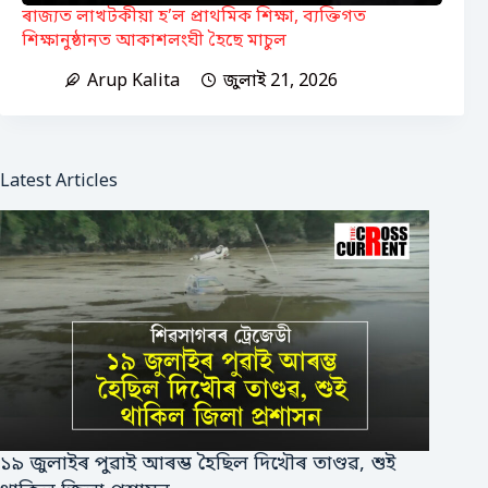
ৰাজ্যত লাখটকীয়া হ’ল প্ৰাথমিক শিক্ষা, ব্যক্তিগত
শিক্ষানুষ্ঠানত আকাশলংঘী হৈছে মাচুল
Arup Kalita
জুলাই 21, 2026
Latest Articles
১৯ জুলাইৰ পুৱাই আৰম্ভ হৈছিল দিখৌৰ তাণ্ডৱ, শুই