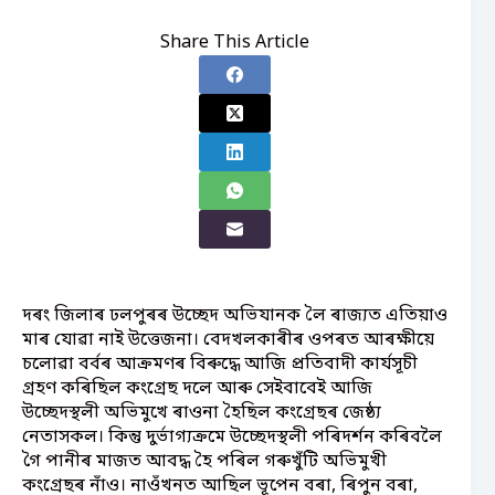
Share This Article
দৰং জিলাৰ ঢলপুৰৰ উচ্ছেদ অভিযানক লৈ ৰাজ্যত এতিয়াও
মাৰ যোৱা নাই উত্তেজনা। বেদখলকাৰীৰ ওপৰত আৰক্ষীয়ে
চলোৱা বৰ্বৰ আক্ৰমণৰ বিৰুদ্ধে আজি প্ৰতিবাদী কাৰ্যসূচী
গ্ৰহণ কৰিছিল কংগ্ৰেছ দলে আৰু সেইবাবেই আজি
উচ্ছেদস্থলী অভিমুখে ৰাওনা হৈছিল কংগ্ৰেছৰ জেষ্ঠ্য
নেতাসকল। কিন্তু দুৰ্ভাগ্যক্ৰমে উচ্ছেদস্থলী পৰিদৰ্শন কৰিবলৈ
গৈ পানীৰ মাজত আবদ্ধ হৈ পৰিল গৰুখুঁটি অভিমুখী
কংগ্ৰেছৰ নাঁও। নাওঁখনত আছিল ভূপেন বৰা, ৰিপুন বৰা,