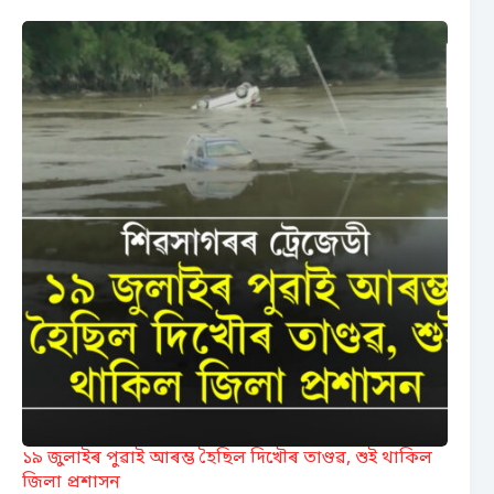
১৯ জুলাইৰ পুৱাই আৰম্ভ হৈছিল দিখৌৰ তাণ্ডৱ, শুই থাকিল
জিলা প্ৰশাসন