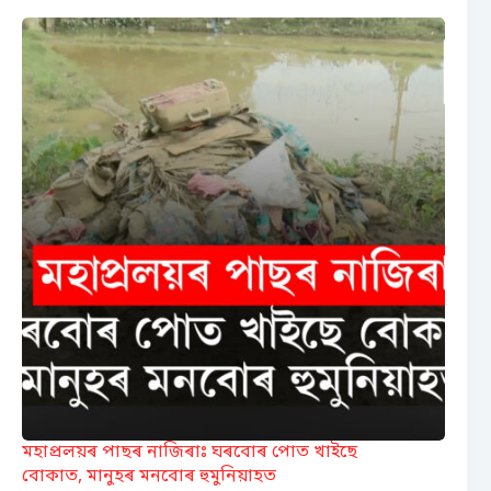
মহাপ্ৰলয়ৰ পাছৰ নাজিৰাঃ ঘৰবোৰ পোত খাইছে
বোকাত, মানুহৰ মনবোৰ হুমুনিয়াহত