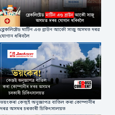
ব্লেকলিষ্টেড মাৰ্টিন এণ্ড ব্ৰাউন আকৌ সাজু অসমত দৰৱ
যোগান ধৰিবলৈ
ভয়ংকৰ! কেন্দ্ৰই অনুজ্ঞাপত্ৰ বাতিল কৰা কোম্পানীৰ
দৰৱ অসমৰ চৰকাৰী চিকিৎসালয়ত