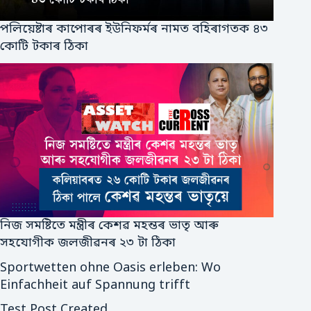
পলিয়েষ্টাৰ কাপোৰৰ ইউনিফর্মৰ নামত বহিৰাগতক ৪৩
কোটি টকাৰ ঠিকা
নিজ সমষ্টিতে মন্ত্ৰীৰ কেশৱ মহন্তৰ ভাতৃ আৰু
সহযোগীক জলজীৱনৰ ২৩ টা ঠিকা
Sportwetten ohne Oasis erleben: Wo
Einfachheit auf Spannung trifft
Test Post Created