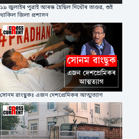
১৯ জুলাইৰ পুৱাই আৰম্ভ হৈছিল দিখৌৰ তাণ্ডৱ, শুই
থাকিল জিলা প্ৰশাসন
সোনম ৱাংছুকঃ এজন দেশপ্ৰেমিকৰ আত্মত্যাগ