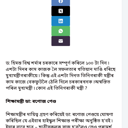
ড: হিমন্ত বিশ্ব শৰ্মাৰ চৰকাৰে সম্পূৰ্ণ কৰিলে ১০০ টা দিন ৷
এশটা দিনৰ কাম কাজক লৈ সফলতাৰ খতিয়ান দাঙি ধৰিছে
মুখ্যমন্ত্ৰীগৰাকীয়ে ৷ কিন্তু এই এশটা দিনত তিনিগৰাকী মন্ত্ৰীৰ
কাম কাজে বেকফুটলৈ ঠেলি দিলে চৰকাৰখনক ৷অস্বস্তিত
পৰিল মুখ্যমন্ত্ৰী ৷ কোন এই তিনিগৰাকী মন্ত্ৰী ?
শিক্ষামন্ত্ৰী ডা: ৰণোজ পেগু
শিক্ষামন্ত্ৰীৰ দায়িত্ব গ্ৰহণ কৰিয়েই ডা: ৰণোজ পেগুয়ে ঘোষণা
কৰিছিল যে এইবাৰ হাইস্কুল শিক্ষান্ত পৰীক্ষা অনুষ্ঠিত হ’বই ৷
ইয়াৰ বাবে ছাত্ৰ – ছাত্ৰীসকলক সাজু হ’বলৈও তেও পৰামৰ্শ