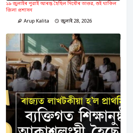
১৯ জুলাইৰ পুৱাই আৰম্ভ হৈছিল দিখৌৰ তাণ্ডৱ, শুই থাকিল
জিলা প্ৰশাসন
Arup Kalita
জুলাই 28, 2026