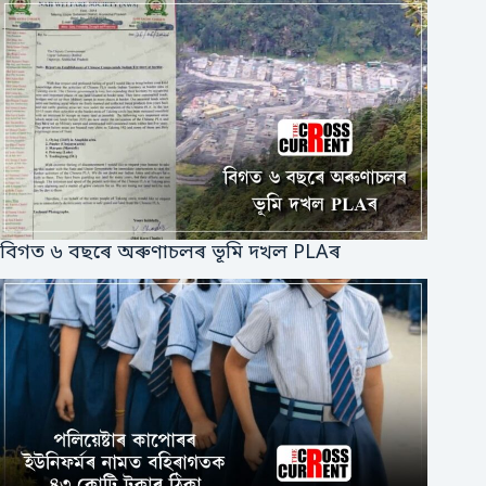
বিগত ৬ বছৰে অৰুণাচলৰ ভূমি দখল PLAৰ