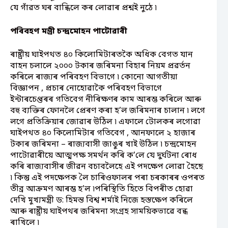
যে গাঁৱত ঘৰ বান্ধিলে কৰ লোৱাৰ প্ৰশ্নই নুঠে ৷
পৰিবহণ মন্ত্ৰী চন্দ্ৰমোহন পাটোৱাৰী
ৰাষ্ট্ৰীয় ঘাইপথত ৪০ কিলোমিটাৰতকৈ অধিক বেগত যান
বাহন চলালে ২০০০ টকাৰ জৰিমনা বিহাৰ নিয়ম প্ৰৱৰ্তন
কৰিলে ৰাজ্যৰ পৰিবহণ বিভাগে ৷ কোনো আগতীয়া
বিজ্ঞাপন , প্ৰচাৰ নোহোৱাকৈ পৰিবহণ বিভাগে
ইন্টাৰচেপ্তৰৰ গতিবেগ নীৰিক্ষণৰ কাম আৰম্ভ কৰিলে আৰু
বহু ব্যক্তিৰ ফোনলৈ প্ৰেৰণ কৰা হ’ল জৰিমনাৰ চালান ৷ লগে
লগে প্ৰতিক্ৰিয়াৰ জোৱাৰ উঠিল ৷ এফালে টোলকৰ লগোৱা
ঘাইপথত ৪০ কিলোমিটাৰ গতিবেগ , আনফালে ২ হাজাৰ
টকাৰ জৰিমনা – ৰাজ্যবাসী জাঙুৰ খাই উঠিল ৷ চন্দ্ৰমোহন
পাটোৱাৰীয়ে আত্মপক্ষ সমৰ্থন কৰি ক’লে যে দুৰ্ঘটনা ৰোধ
কৰি ৰাজ্যবাসীৰ জীৱন বচাবলৈহে এই পদক্ষেপ লোৱা হৈছে
৷ কিন্তু এই পদক্ষেপক লৈ চাৰিওফালৰ পৰা চৰকাৰৰ ওপৰত
তীব্ৰ আক্ৰমণ আৰম্ভ হ’ল ৷পৰিস্থিতি হিতে বিপৰীত হোৱা
দেখি মুখ্যমন্ত্ৰী ড: হিমন্ত বিশ্ব শৰ্মাই নিজে হস্তক্ষেপ কৰিলে
আৰু ৰাষ্ট্ৰীয় ঘাইপথৰ জৰিমনা সংগ্ৰহ সাময়িকভাৱে বন্ধ
ৰাখিলে ৷