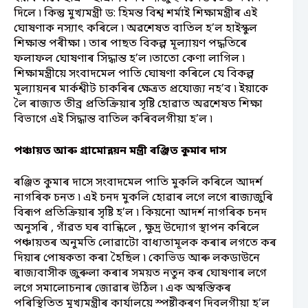
দিলে ৷ কিন্তু মুখ্যমন্ত্ৰী ড: হিমন্ত বিশ্ব শৰ্মাই শিক্ষামন্ত্ৰীৰ এই
ঘোষণাক নস্যাৎ কৰিলে ৷ অৱশেষত বাতিল হ’ল হাইস্কুল
শিক্ষান্ত পৰীক্ষা ৷ তাৰ পাছত বিকল্প মূল্যায়ণ পদ্ধতিৰে
ফলাফল ঘোষণাৰ সিদ্ধান্ত হ’ল ৷তাতো কেণা লাগিল ৷
শিক্ষামন্ত্ৰীয়ে সংবাদমেল পাতি ঘোষণা কৰিলে যে বিকল্প
মূল্যায়নৰ মাৰ্কশ্বীট চাকৰিৰ ক্ষেত্ৰত প্ৰযোজ্য নহ’ব ৷ ইয়াকে
লৈ ৰাজ্যত তীব্ৰ প্ৰতিক্ৰিয়াৰ সৃষ্টি হোৱাত অৱশেষত শিক্ষা
বিভাগে এই সিদ্ধান্ত বাতিল কৰিবলগীয়া হ’ল ৷
পঞ্চায়ত আৰু গ্ৰামোন্নয়ন মন্ত্ৰী ৰঞ্জিত কুমাৰ দাস
ৰঞ্জিত কুমাৰ দাসে সংবাদমেল পাতি মুকলি কৰিলে আদৰ্শ
নাগৰিক চনত ৷ এই চনদ মুকলি হোৱাৰ লগে লগে ৰাজ্যজুৰি
বিৰূপ প্ৰতিক্ৰিয়াৰ সৃষ্টি হ’ল ৷ কিয়নো আদৰ্শ নাগৰিক চনদ
অনুসৰি , গাঁৱত ঘৰ বান্ধিলে , ক্ষুদ্ৰ উদ্যোগ স্থাপন কৰিলে
পঞ্চায়তৰ অনুমতি লোৱাটো বাধ্যতামূলক কৰাৰ লগতে কৰ
দিয়াৰ পোষকতা কৰা হৈছিল ৷ কোভিড আৰু লকডাউনে
ৰাজ্যবাসীক জুৰুলা কৰাৰ সময়ত নতুন কৰ ঘোষণাৰ লগে
লগে সমালোচনাৰ জোৱাৰ উঠিল ৷ এক অস্বস্তিকৰ
পৰিস্থিতিত মুখ্যমন্ত্ৰীৰ কাৰ্যালয়ে স্পষ্টীকৰণ দিবলগীয়া হ’ল