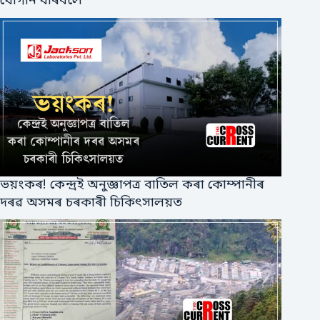
যোগান ধৰিবলৈ
ভয়ংকৰ! কেন্দ্ৰই অনুজ্ঞাপত্ৰ বাতিল কৰা কোম্পানীৰ
দৰৱ অসমৰ চৰকাৰী চিকিৎসালয়ত