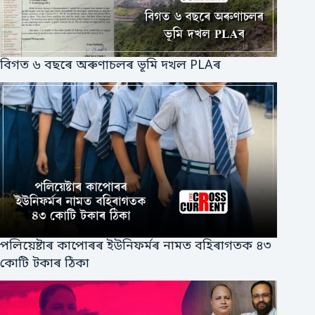
বিগত ৬ বছৰে অৰুণাচলৰ ভূমি দখল PLAৰ
পলিয়েষ্টাৰ কাপোৰৰ ইউনিফর্মৰ নামত বহিৰাগতক ৪৩
কোটি টকাৰ ঠিকা