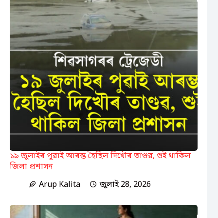
১৯ জুলাইৰ পুৱাই আৰম্ভ হৈছিল দিখৌৰ তাণ্ডৱ, শুই থাকিল
জিলা প্ৰশাসন
Arup Kalita
জুলাই 28, 2026