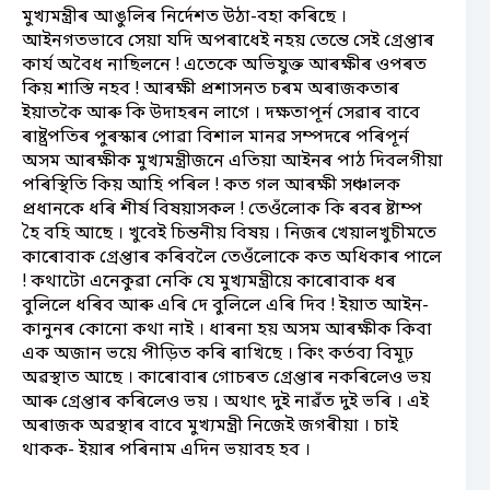
মুখ্যমন্ত্ৰীৰ আঙুলিৰ নিৰ্দেশত উঠা-বহা কৰিছে ।
আইনগতভাবে সেয়া যদি অপৰাধেই নহয় তেন্তে সেই গ্ৰেপ্তাৰ
কাৰ্য অবৈধ নাছিলনে ! এতেকে অভিযুক্ত আৰক্ষীৰ ওপৰত
কিয় শাস্তি নহব ! আৰক্ষী প্ৰশাসনত চৰম অৰাজকতাৰ
ইয়াতকৈ আৰু কি উদাহৰন লাগে । দক্ষতাপূৰ্ন সেৱাৰ বাবে
ৰাষ্ট্ৰপতিৰ পুৰস্কাৰ পোৱা বিশাল মানৱ সম্পদৰে পৰিপূৰ্ন
অসম আৰক্ষীক মুখ্যমন্ত্ৰীজনে এতিয়া আইনৰ পাঠ দিবলগীয়া
পৰিস্থিতি কিয় আহি পৰিল ! কত গল আৰক্ষী সঞ্চালক
প্ৰধানকে ধৰি শীৰ্ষ বিষয়াসকল ! তেওঁলোক কি ৰবৰ ষ্টাম্প
হৈ বহি আছে । খুবেই চিন্তনীয় বিষয় । নিজৰ খেয়ালখুচীমতে
কাৰোবাক গ্ৰেপ্তাৰ কৰিবলৈ তেওঁলোকে কত অধিকাৰ পালে
! কথাটো এনেকুৱা নেকি যে মুখ্যমন্ত্ৰীয়ে কাৰোবাক ধৰ
বুলিলে ধৰিব আৰু এৰি দে বুলিলে এৰি দিব ! ইয়াত আইন-
কানুনৰ কোনো কথা নাই । ধাৰনা হয় অসম আৰক্ষীক কিবা
এক অজান ভয়ে পীড়িত কৰি ৰাখিছে । কিং কৰ্তব্য বিমূঢ়
অৱস্থাত আছে । কাৰোবাৰ গোচৰত গ্ৰেপ্তাৰ নকৰিলেও ভয়
আৰু গ্ৰেপ্তাৰ কৰিলেও ভয় । অথাৎ দুই নাৱঁত দুই ভৰি । এই
অৰাজক অৱস্থাৰ বাবে মুখ্যমন্ত্ৰী নিজেই জগৰীয়া । চাই
থাকক- ইয়াৰ পৰিনাম এদিন ভয়াবহ হব ।