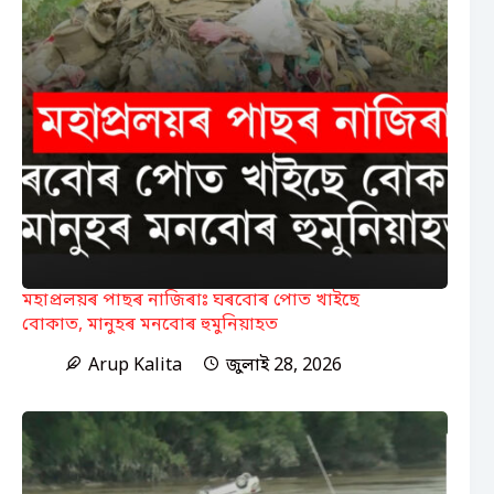
মহাপ্ৰলয়ৰ পাছৰ নাজিৰাঃ ঘৰবোৰ পোত খাইছে
বোকাত, মানুহৰ মনবোৰ হুমুনিয়াহত
Arup Kalita
জুলাই 28, 2026