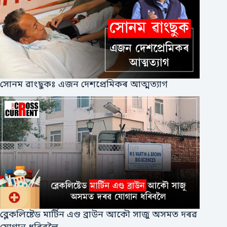
সোনম ৱাংছুকঃ এজন দেশপ্ৰেমিকৰ আত্মত্যাগ
ব্লেকলিষ্টেড মাৰ্টিন এণ্ড ব্ৰাউন আকৌ সাজু অসমত দৰৱ