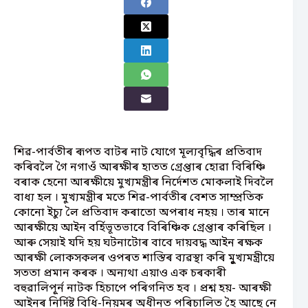
শিৱ-পাৰ্বতীৰ ৰূপত বাটৰ নাট যোগে মূল্যবৃদ্ধিৰ প্ৰতিবাদ
কৰিবলৈ গৈ নগাওঁ আৰক্ষীৰ হাতত গ্ৰেপ্তাৰ হোৱা বিৰিঞ্চি
বৰাক হেনো আৰক্ষীয়ে মুখ্যমন্ত্ৰীৰ নিৰ্দেশত মোকলাই দিবলৈ
বাধ্য হল । মুখ্যমন্ত্ৰীৰ মতে শিৱ-পাৰ্বতীৰ বেশত সাম্প্ৰতিক
কোনো ইচ্যু লৈ প্ৰতিবাদ কৰাতো অপৰাধ নহয় । তাৰ মানে
আৰক্ষীয়ে আইন বৰ্হিভূতভাবে বিৰিঞ্চিক গ্ৰেপ্তাৰ কৰিছিল ।
আৰু সেয়াই যদি হয় ঘটনাটোৰ বাবে দায়বদ্ধ আইন ৰক্ষক
আৰক্ষী লোকসকলৰ ওপৰত শাস্তিৰ ব্যৱস্থা কৰি মুূখ্যমন্ত্ৰীয়ে
সততা প্ৰমান কৰক । অন্যথা এয়াও এক চৰকাৰী
বহুৱালিপূূৰ্ন নাটক হিচাপে পৰিগনিত হব । প্ৰশ্ন হয়- আৰক্ষী
আইনৰ নিৰ্দিষ্ট বিধি-নিয়মৰ অধীনত পৰিচালিত হৈ আছে নে