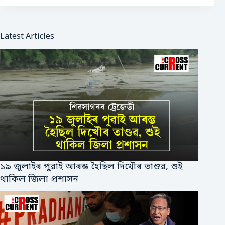
Latest Articles
১৯ জুলাইৰ পুৱাই আৰম্ভ হৈছিল দিখৌৰ তাণ্ডৱ, শুই
থাকিল জিলা প্ৰশাসন