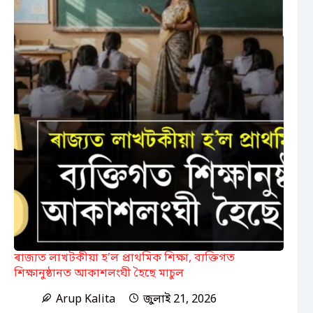
ৰাজ্যত লাখটকীয়া হ’ল প্ৰাথমিক শিক্ষা, ব্যক্তিগত
শিক্ষানুষ্ঠানত আকাশলংঘী হৈছে মাচুল
Arup Kalita
জুলাই 21, 2026