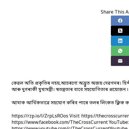
Share This Ar
কেৱল অতি প্ৰকৃতিৰ নহয়,আচৰণো অদ্ভুত অজয় দেৱগনৰ। হিন
আৰু দুগৰাকী মুখ্যমন্ত্ৰী। স্বতন্ত্ৰতাৰ বাবে সহযোগিতাৰ প্ৰয়োজন ৷
আমাক আৰ্থিকভাৱে সহযোগ কৰিব পাৰে তলৰ লিংকত ক্লিক ক
https://rzp.io/l/ZrpLsROos Visit: https://thecrosscurre
https://www.facebook.com/TheCrossCurrent YouTube: