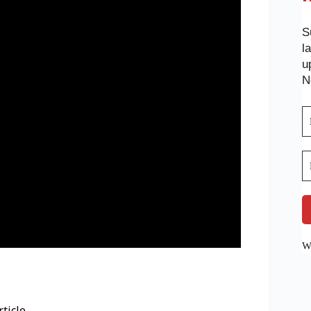
S
l
u
N
We