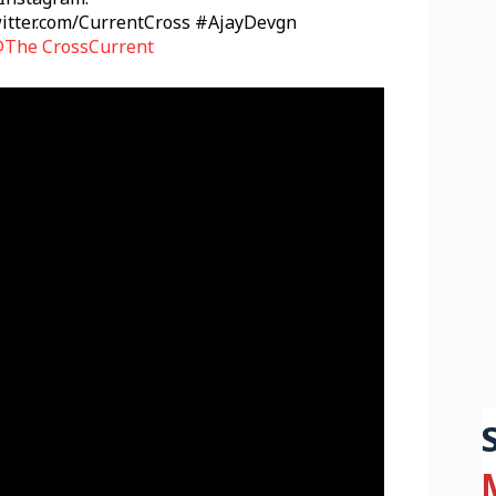
Instagram:
twitter.com/CurrentCross #AjayDevgn
The CrossCurrent