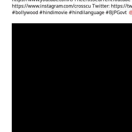
https://www.youtube.com/c/TheCrossCurrentYoutube 
https://www.instagram.com/crosscu Twitter: https://
#bollywood #hindimovie #hindilanguage #BJPGovt
@