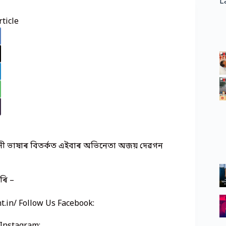
L
ticle
্দী ভাষাৰ বিতৰ্কত এইবাৰ অভিনেতা অজয় দেৱগন
ৰি –
nt.in/ Follow Us Facebook: