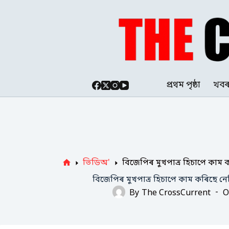
Skip
to
content
প্ৰথম পৃষ্ঠা
খব
ভিডিঅ'
বিজেপিৰ মুখপাত্ৰ হিচাপে কা
Home
বিজেপিৰ মুখপাত্ৰ হিচাপে কাম কৰিছে 
By
The CrossCurrent
O