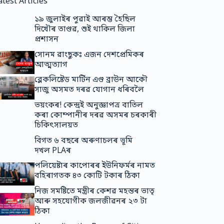
atest Articles
১৯ জুলাইৰ পুৱাই আৰম্ভ হৈছিল
দিখৌৰ তাণ্ডৱ, শুই থাকিল জিলা
প্ৰশাসন
সোনম ৱাংছুকঃ এজন দেশপ্ৰেমিকৰ
আত্মত্যাগ
ব্লেকলিষ্টেড মাৰ্টিন এণ্ড ব্ৰাউন আকৌ
সাজু অসমত দৰৱ যোগান ধৰিবলৈ
ভয়ংকৰ! কেন্দ্ৰই অনুজ্ঞাপত্ৰ বাতিল
কৰা কোম্পানীৰ দৰৱ অসমৰ চৰকাৰী
চিকিৎসালয়ত
বিগত ৬ বছৰে অৰুণাচলৰ ভূমি
দখল PLAৰ
পলিয়েষ্টাৰ কাপোৰৰ ইউনিফর্মৰ নামত
বহিৰাগতক ৪৩ কোটি টকাৰ ঠিকা
নিজ সমষ্টিতে মন্ত্ৰীৰ কেশৱ মহন্তৰ ভাতৃ
আৰু সহযোগীক জলজীৱনৰ ২৩ টা
ঠিকা