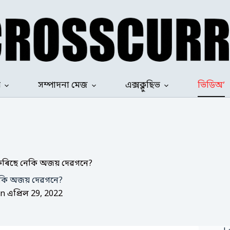
ৰ
সম্পাদনা মেজ
এক্সক্লুছিভ
ভিডিঅ’
ম কৰিছে নেকি অজয় দেৱগনে?
নেকি অজয় দেৱগনে?
n
এপ্ৰিল 29, 2022