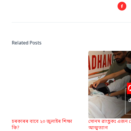
Related Posts
চৰকাৰৰ বাবে ২০ জুলাইৰ শিক্ষা
সোনম ৱাংছুকঃ এজন দ
কি?
আত্মত্যাগ