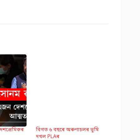
েশপ্ৰেমিকৰ
বিগত ৬ বছৰে অৰুণাচলৰ ভূমি
দখল PLAৰ