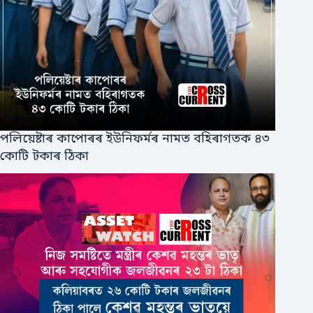
পলিয়েষ্টাৰ কাপোৰৰ ইউনিফর্মৰ নামত বহিৰাগতক ৪৩
কোটি টকাৰ ঠিকা