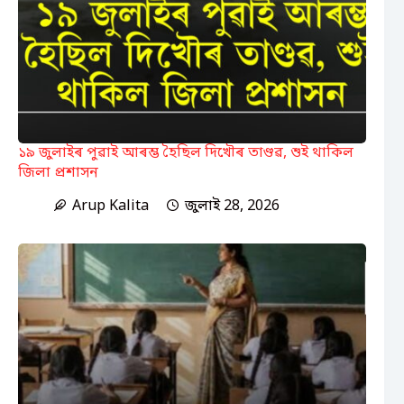
১৯ জুলাইৰ পুৱাই আৰম্ভ হৈছিল দিখৌৰ তাণ্ডৱ, শুই থাকিল
জিলা প্ৰশাসন
Arup Kalita
জুলাই 28, 2026