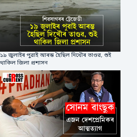
১৯ জুলাইৰ পুৱাই আৰম্ভ হৈছিল দিখৌৰ তাণ্ডৱ, শুই
থাকিল জিলা প্ৰশাসন