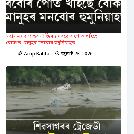
মহাপ্ৰলয়ৰ পাছৰ নাজিৰাঃ ঘৰবোৰ পোত খাইছে
বোকাত, মানুহৰ মনবোৰ হুমুনিয়াহত
Arup Kalita
জুলাই 28, 2026