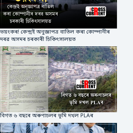
ভয়ংকৰ! কেন্দ্ৰই অনুজ্ঞাপত্ৰ বাতিল কৰা কোম্পানীৰ
দৰৱ অসমৰ চৰকাৰী চিকিৎসালয়ত
বিগত ৬ বছৰে অৰুণাচলৰ ভূমি দখল PLAৰ