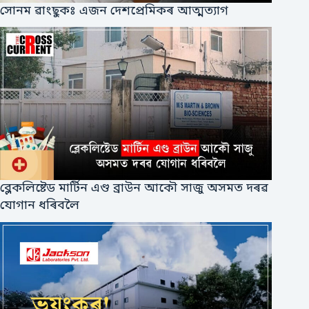
সোনম ৱাংছুকঃ এজন দেশপ্ৰেমিকৰ আত্মত্যাগ
ব্লেকলিষ্টেড মাৰ্টিন এণ্ড ব্ৰাউন আকৌ সাজু অসমত দৰৱ
যোগান ধৰিবলৈ