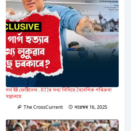
নৰ্থ ইষ্ট ফেষ্টিভেল : RTIৰ তথ্য নিদিয়ে বৈদেশিক পৰিক্ৰমা
মন্ত্ৰালয়ে
The CrossCurrent
নৱেম্বৰ 16, 2025