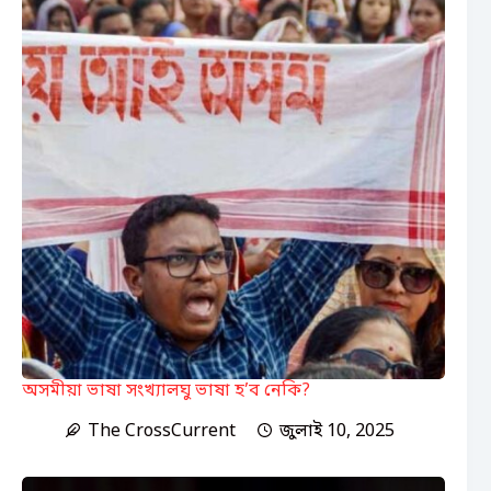
অসমীয়া ভাষা সংখ্যালঘু ভাষা হ’ব নেকি?
The CrossCurrent
জুলাই 10, 2025