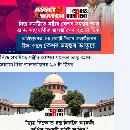
নিজ সমষ্টিতে মন্ত্ৰীৰ কেশৱ মহন্তৰ ভাতৃ আৰু
সহযোগীক জলজীৱনৰ ২৩ টা ঠিকা