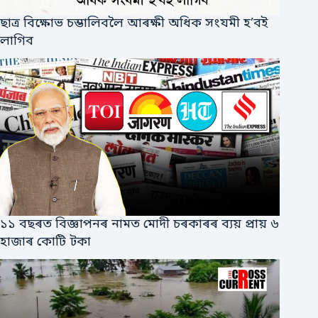
ছাত্ৰ বিক্ষোভ চম্ভালিবলৈ আৰক্ষী অধিক সংযমী হ’বই
লাগিব
১১ বছৰত বিজ্ঞাপনৰ নামত মোদী চৰকাৰৰ ব্যয় প্ৰায় ৬
হাজাৰ কোটি টকা