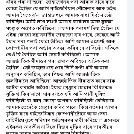
ধৰিব পৰা নাছিলোঁ। জাহাজখনৰ পৰা আমাক বাৰে বাৰে
কোৱা হৈছিল যে আমি নাইজেৰিয়ান নৌসেনাৰ আৰু তহঁত
আমাৰ সৈতে ব’ল।জাহাজখনে আমাক বাধা দিবলৈ চেষ্টা
কৰিছিল। আমি লগে লগেই আমাৰ কাৰ্যালয় আৰু সুৰক্ষা
সংস্থাক অৱগত কৰিছিলো । আমাক পৰামৰ্শ দিয়া হৈছিল যে
এইয়া কোনো সন্ত্ৰাসবাদীৰ জাহাজো হ’ব পাৰে, সেয়েহে আমি
ইয়াৰ পৰা পলাই যোৱা উচিত। আমি আমাৰ এজেণ্ট আৰু
কোম্পানীৰ পৰা অৰ্ডাৰ অৱজ্ঞা কৰিব নোৱাৰিলোঁ। গতিকে
তেওঁ যি কৈছিল আমি সেয়াই কৰিছিলোঁ । আমাক
আন্তৰ্জাতিক সীমান্তৰ পৰা প্ৰমাণ অবিহনে আটক কৰা
হৈছিল । সেই জাহাজখনে প্ৰায় তিনি ঘণ্টা ধৰি আমাক
অনুসৰণ কৰিছিল, তাৰ পিছত আমি আন্তৰ্জাতিক
জলসীমালৈ আহিছিলো।আন্তৰ্জাতিক সীমান্তত কাৰোবাক
আটক কৰাটো অবৈধ। ইয়াত গ্ৰেপ্তাৰ হোৱাৰ বিধিসন্মত
যুক্তি থাকিব লাগে৷ সাধাৰণতে যদি আমি পানী দূষিত
কৰিছিলোঁ বা আন কোনো অপৰাধ কৰিছিলোঁ তেতিয়াহে
আমাক তেনেকৈ গ্ৰেপ্তাৰ কৰিব পাৰে। কিন্তু বৰ্তমান আমাৰ
মুক্তিৰ বাবে নাইজেৰিয়ান কোম্পানীটোৱে আৰু সেনা
বাহিনীয়ে বৃহৎ পৰিমাণ ক্ষতিপূৰণৰ দাবী কৰিছে’।” এনেদৰে
এইসকল ভাৰতীয় নাবিকে নিজৰ মুক্তিৰ বাবে ভাৰতীয়ৰ
লগতে ভাৰত চৰকাৰৰ পৰা সহায় বিচাৰিছে।