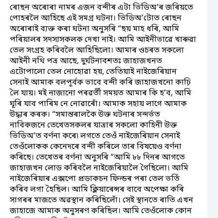
ৰোছন অৰোৰা নামৰ এজন বন্দীৰ এটা ভিডিঅ’ৰ জৰিয়তে
পোহৰলৈ আহিছে এই সমগ্ৰ ঘটনা। ভিডিঅ’টোত ৰোছন
অৰোৰাই ব্যক্ত কৰা ঘটনা অনুসৰি “ছয় মাহ ধৰি, আমি
পৰিয়ালৰ সদস্যসকলক দেখা নাই। আমি আইনীভাৱে খাৰুৱা
তেল সংগ্ৰহ কৰিবলৈ আহিছিলো। আমাৰ ওচৰত সকলো
আইনী নথি পত্ৰ আছে, দুৰ্ঘটনাবশতঃ জাহাজখনত
এটোপালো তেল নোহোৱা হয়, তেতিয়াই নাইজেৰিয়ান
সেনাই আমাক বলপূৰ্বক ভাবে বন্দী কৰি জাহাজখনো কাঢ়ি
লৈ যায়। মই নাজানো পৰৱৰ্তী সময়ত আমাৰ কি হ’ব, আমি
ঘূৰি যাব পাৰিম নে নোৱাৰোঁ। আমাক সহায় লাগে আমাক
উদ্ধাৰ কৰক। “সমান্তৰালকৈ উক্ত ঘটনাৰ সন্দৰ্ভত
নাবিকজনে তেখেতসকলৰ যাত্ৰাৰ সকলো কাহিনী উক্ত
ভিডিঅ’ত বৰ্ণনা কৰে৷ লগতে তেওঁ নাইজেৰিয়ান সেনাই
তেওঁলোকক কেনেদৰে বন্দী কৰিলে তাৰ বিষয়েও বৰ্ণনা
কৰিছে। তেখেতৰ বৰ্ণনা অনুসৰি “আমি ৮৮ দিনৰ আগতে
জাহাজখন লোড কৰিবলৈ নাইজেৰিয়ালৈ গৈছিলো। আমি
নাইজেৰিয়াৰ এক্সপো প্ৰডাকচন ফিল্ডৰ পৰা তেল ভৰ্তি
কৰিব লগা হৈছিল। আমি ক্লিয়াৰেন্সৰ বাবে অপেক্ষা কৰি
সাগৰৰ মাজতে অৱস্থান কৰিছিলোঁ। সেই স্থানতে ৰাতি এখন
জাহাজে আমাক অনুসৰণ কৰিছিল। আমি তেওঁলোক কোন