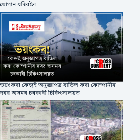
যোগান ধৰিবলৈ
ভয়ংকৰ! কেন্দ্ৰই অনুজ্ঞাপত্ৰ বাতিল কৰা কোম্পানীৰ
দৰৱ অসমৰ চৰকাৰী চিকিৎসালয়ত