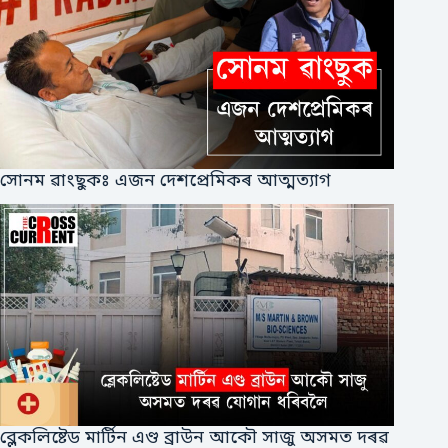
সোনম ৱাংছুকঃ এজন দেশপ্ৰেমিকৰ আত্মত্যাগ
ব্লেকলিষ্টেড মাৰ্টিন এণ্ড ব্ৰাউন আকৌ সাজু অসমত দৰৱ