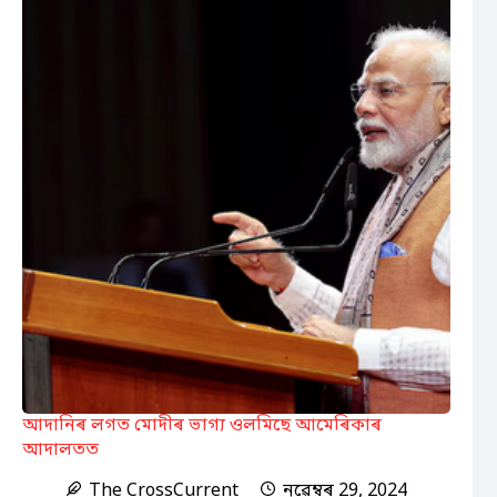
আদানিৰ লগত মোদীৰ ভাগ্য ওলমিছে আমেৰিকাৰ
আদালতত
The CrossCurrent
নৱেম্বৰ 29, 2024