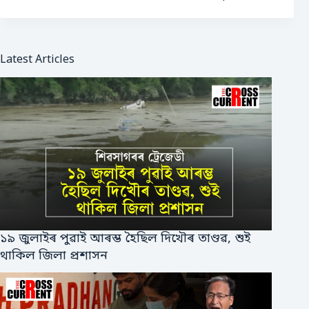
Latest Articles
১৯ জুলাইৰ পুৱাই আৰম্ভ হৈছিল দিখৌৰ তাণ্ডৱ, শুই
থাকিল জিলা প্ৰশাসন