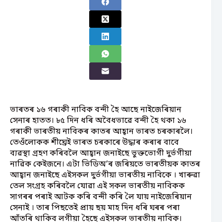
ভাৰতৰ ১৬ গৰাকী নাবিক বন্দী হৈ আছে নাইজেৰিয়ান
সেনাৰ হাতত। ৮৫ দিন ধৰি অবৈধভাৱে বন্দী হৈ থকা ১৬
গৰাকী ভাৰতীয় নাবিকৰ কাতৰ আহ্বান ভাৰত চৰকাৰলৈ।
তেওঁলোকক শীঘ্ৰেই ভাৰত চৰকাৰে উদ্ধাৰ কৰাৰ বাবে
ব্যৱস্থা গ্ৰহণ কৰিবলৈ আহ্বান জনাইছে ভুক্তভোগী দুৰ্ভগীয়া
নাৱিক কেইজনে। এটা ভিডিঅ’ৰ জৰিয়তে ভাৰতীয়ক কাতৰ
আহ্বান জনাইছে এইসকল দুৰ্ভগীয়া ভাৰতীয় নাবিকে । খাৰুৱা
তেল সংগ্ৰহ কৰিবলৈ যোৱা এই সকল ভাৰতীয় নাবিকক
সাগৰৰ পৰাই আটক কৰি বন্দী কৰি লৈ যায় নাইজেৰিয়ান
সেনাই । তাৰ পিছতেই প্ৰায় ছয় মাহ দিন ধৰি ঘৰৰ পৰা
আঁতৰি থাকিব লগীয়া হৈছে এইসকল ভাৰতীয় নাবিক।