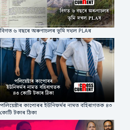
বিগত ৬ বছৰে অৰুণাচলৰ ভূমি দখল PLAৰ
পলিয়েষ্টাৰ কাপোৰৰ ইউনিফর্মৰ নামত বহিৰাগতক ৪৩
কোটি টকাৰ ঠিকা