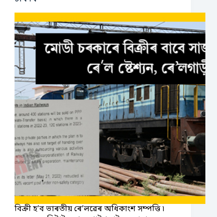
বিক্ৰী হ’ব ভাৰতীয় ৰে’লৱেৰ অধিকাংশ সম্পত্তি ৷