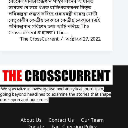
নেচনেল মনিটাইজেশ্যন পাইপলাইনৰ আধাৰত
ভাৰতৰ ৰে’লৱে খণ্ডক ব্যক্তিগতকৰণৰ বিস্তৃত
পৰিকল্পনা প্ৰস্তুত কৰিছে প্ৰধানমন্ত্ৰী নৰেন্দ্ৰ মোডী
নেতৃত্বাধীন কেন্দ্ৰীয় চৰকাৰে কেন্দ্ৰীয় চৰকাৰে ৷ এই
পৰিকল্পনাৰ সবিশেষ তথ্য আহি পৰিছে The
Crosscurrent ৰ হাতত ৷ The…
The CrossCurrent
অক্টোবৰ 27, 2022
We specialize in investigative and analytical journalism,
going beyond headlines to examine the stories that shape
our region and our times.
About Us
Contact Us
Our Team
Donate
Fact Checking Policy