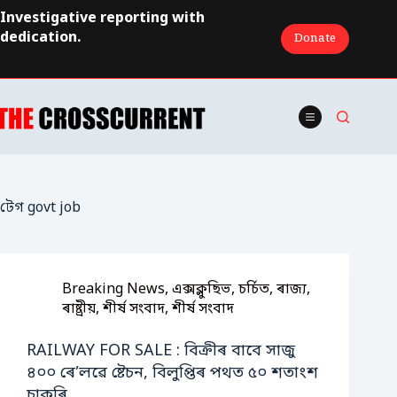
Skip
Investigative reporting with
to
dedication.
Donate
content
টেগ
govt job
Breaking News
,
এক্সক্লুছিভ
,
চৰ্চিত
,
ৰাজ্য
,
ৰাষ্ট্ৰীয়
,
শীৰ্ষ সংবাদ
,
শীৰ্ষ সংবাদ
RAILWAY FOR SALE : বিক্ৰীৰ বাবে সাজু
৪০০ ৰে’লৱে ষ্টেচন, বিলুপ্তিৰ পথত ৫০ শতাংশ
চাকৰি