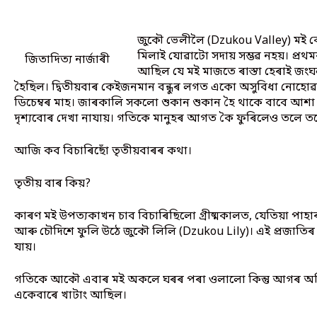
জুকৌ ভেলীলৈ (Dzukou Valley) মই কেব
মিলাই যোৱাটো সদায় সম্ভৱ নহয়। প্ৰ
জিতাদিত্য নাৰ্জাৰী
আছিল যে মই মাজতে ৰাস্তা হেৰাই জং
হৈছিল। দ্বিতীয়বাৰ কেইজনমান বন্ধুৰ লগত একো অসুবিধা নোহোৱা
ডিচেম্বৰ মাহ। জাৰকালি সকলো শুকান শুকান হৈ থাকে বাবে আ
দৃশ্যবোৰ দেখা নাযায়। গতিকে মানুহৰ আগত কৈ ফুৰিলেও তলে তলে ম
আজি কব বিচাৰিছোঁ তৃতীয়বাৰৰ কথা।
তৃতীয় বাৰ কিয়?
কাৰণ মই উপত্যকাখন চাব বিচাৰিছিলো গ্ৰীষ্মকালত, যেতিয়া প
আৰু চৌদিশে ফুলি উঠে জুকৌ লিলি (Dzukou Lily)। এই প্ৰজাত
যায়।
গতিকে আকৌ এবাৰ মই অকলে ঘৰৰ পৰা ওলালো কিন্তু আগৰ অভিজ
একেবাৰে খাটাং আছিল।