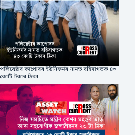
পলিয়েষ্টাৰ কাপোৰৰ ইউনিফর্মৰ নামত বহিৰাগতক ৪৩
কোটি টকাৰ ঠিকা