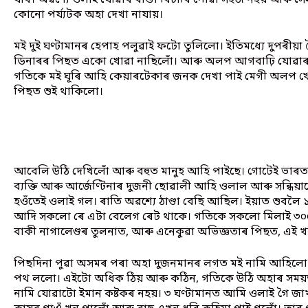
যাব। অৱশ্যে ওলাই যোৱাৰ ৰাস্তা বিচাৰি পোৱা সহজ নহয় আৰু স
কোনো পৰ্য্যটক অহা দেখা নাযায়।
মই দুই ঘণ্টামানৰ হেপাহ পলুৱাই ফটো তুলিলো। ইতিমধ্যে দুপৰীয়
ডিনাৰৰ পিছত একো খোৱা নাছিলোঁ। আৰু অলপ আগবাঢ়ি যোৱাৰ মন
গতিকে মই ঘূৰি আহি কেয়াৰটেকাৰ জনক দেখা পাই মেগী অলপ খোৱ
পিছত শুই থাকিলো।
আবেলি উঠি দেখিলোঁ আৰু বহুত মানুহ আহি পাইছে। গোটেই ভাৰতৰ 
ব্যক্তি আৰু আৰ্জেণ্টিনাৰ দুজনী ছোৱালী আহি ওলাল আৰু সন্ধিয়
হওঁতেই ওলাই গল। ৰাতি অৱশ্যে ঠাণ্ডা বেছি আছিল। ইয়াত শুবলৈ 
আদি সকলো ৰে এটা বেলেগ ৰেট থাকে। গতিকে সকলো মিলাই ৩০০-
বাকী নাগালেণ্ডৰ তুলনাত, আৰু এনেকুৱা অভিজ্ঞতাৰ পিছত, এই খৰ
পিছদিনা পুৱা অসমৰ পৰা অহা দুজনমানৰ লগত মই নামি আহিলো। 
পথ ললো। এইটো অধিক ঠিয় আৰু কঠিন, গতিকে উঠি অহাৰ সময়ত 
নামি যোৱাটো ইমান কষ্টকৰ নহয়। ৩ ঘণ্টামানত আমি ওলাই গৈ জা