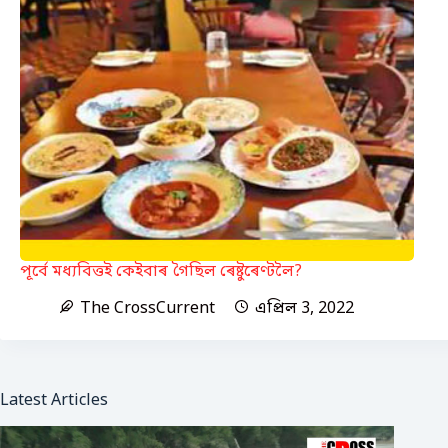
পূৰ্বে মধ্যবিত্তই কেইবাৰ গৈছিল ৰেষ্টুৰেণ্টলৈ?
The CrossCurrent
এপ্ৰিল 3, 2022
Latest Articles