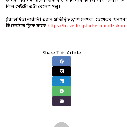
কাষৰ গাওঁ খন পালোঁ আৰু বাছ এখন ধৰি কহিমা পাই গলোঁ। তাৰ 
কিন্তু সেইটো এটা বেলেগ গল্প।
(জিতাদিত্য নাৰ্জাৰী এজন প্ৰতিস্থিত ভ্ৰমণ লেখক। তেখেতৰ অন্যান
লিংকটোত ক্লিক কৰক
https://travellingslacker.com/dzukou-
Share This Article