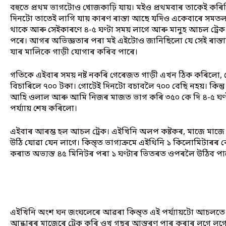
বহুতে প্ৰথম ভাগটোও খোজকাঢ়ি যায়। মইও প্ৰথমবাৰ তাকেই কৰিছ
দিনটো তাতেই লাগি যায় কাৰণ ৰাস্তা আছে যদিও একেবাৰে সমতল ন
থাকে আৰু সেইকাৰণে ৪-৫ ঘণ্টা সময় লাগে আৰু মানুহ আচল ট্ৰ
পৰে। আগৰ অভিজ্ঞতাৰ পৰা মই এইটোও জানিছিলো যে সেই ৰাস্
যাৰ মালিকে গাড়ী যোগাৰ কৰিব পাৰে।
গতিকে এইবাৰ সময় নষ্ট নকৰি গেৰেজত গাড়ী এখন ঠিক কৰিলো
বিচাৰিলে ৭০০ টকা। গোটেই দিনটো বচাবলৈ ৭০০ বেছি নহয়। কিন্ত
আহি ওলাল আৰু আমি নিজৰ মাজত ভাগ কৰি ৩৫০ কে দি ৪-৫ ঘণ্ট
পৰ্য্যায় শেষ কৰিলো।
এইবাৰ আৰম্ভ হল আচল ট্ৰেক। এইখিনি অলপ কষ্টকৰ, মাজে মাজে 
উঠি যোৱা যেন লাগে। কিন্ত্ত ভাগ্যক্ৰমে এইথিনি ১ কিলোমিটাৰৰ ব
কৰাত অভ্যস্ত ৪৫ মিনিটৰ পৰা ১ ঘণ্টাৰ ভিতৰত ওপৰলৈ উঠিব পা
এইখিনি অংশ ঘন জংঘলেৰে আৱৰা কিন্ত্ত এই পৰ্য্যায়টো আচলতে সু
আন্ধাৰৰ মাজেৰে ট্ৰেক কৰি ওখ গছৰ আস্তৰণ পাৰ কৰাৰ লগে ল