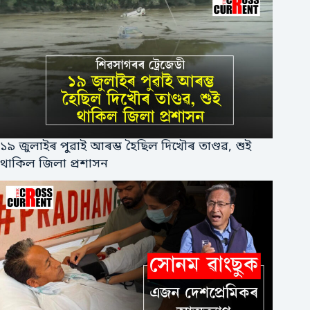
১৯ জুলাইৰ পুৱাই আৰম্ভ হৈছিল দিখৌৰ তাণ্ডৱ, শুই
থাকিল জিলা প্ৰশাসন