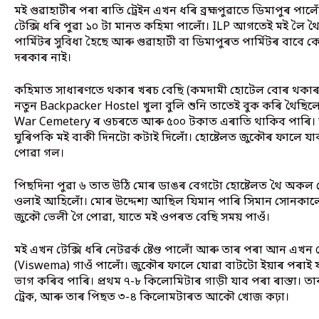
মই গুৱাহাটীৰ পৰা ৰাতি ট্ৰেইন এখন ধৰি ব্ৰহ্মপুৱাতে ডিমাপুৰ পা
টেক্সি ধৰি পুৱা ১০ টা মানত কহিমা পালোঁ। ILP আগতেই মই 
পাৰ্মিটৰ সুবিধা হৈছে আৰু গুৱাহাটী বা ডিমাপুৰত পাৰ্মিটৰ ব
দৰকাৰ নাই।
কহিমাত সাধাৰণতে থকাৰ খৰচ বেছি (কমদামী হোটেল বোৰ থকাৰ যো
নতুন Backpacker Hostel খুলা বুলি শুনি তাতেই বুক কৰি থৈছি
War Cemetery ৰ ওচৰতে আৰু ৫০০ টকাত এৰাতি থাকিব পাৰি। তা
ঘুৰিপকি মই বাকী দিনটো কটাই দিলোঁ। হোষ্টেলত জুকৌৰ ফালে
পোৱা গল।
পিছদিনা পুৱা ৬ তাত উঠি মোৰ ডাঙৰ বেগটো হোষ্টেলত থৈ অক
ওলাই আহিলোঁ। মোৰ উদ্দেশ্য আছিল যিমান পাৰি সিমান সোনকালে প
জুকৌ ভেলী গৈ পোৱা, যাতে মই ওপৰত বেছি সময় পাওঁ।
মই এখন টেক্সি ধৰি নেটৱৰ্ক ষ্টেণ্ড পালোঁ আৰু তাৰ পৰা আন এখন শ
(Viswema) গাওঁ পালোঁ। জুকৌৰ ফালে যোৱা বাটটো ইয়াৰ পৰাই যায
ভাগ কৰিব পাৰি। প্ৰথম ৭-৮ কিলোমিটাৰ গাড়ী যাব পৰা ৰাস্তা।
ট্ৰেক, আৰু তাৰ পিছত ৩-৪ কিলোমটাৰত আকৌ খোজ কঢ়া।