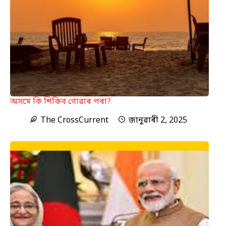
অসমে কি শিকিব গোৱাৰ পৰা?
The CrossCurrent
জানুৱাৰী 2, 2025