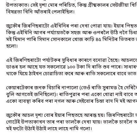
উপত্যকাত। সেই দৃশ্য মোৰ পৰিচিত, কিন্তু গ্ৰীষ্মকালৰ সেউজীয়া 
বিষন্নতা খিনি আঁতৰাই পেলাইছিল।
জুকৌৰ জিৰণিছৰাটো এইখিনিৰ পৰা দেখা পোৱা যায়। ইয়াৰ পিছ
কিন্তু এইখিনি আগৰ পৰ্য্যায়তকৈ সহজ আৰু ওপৰলৈ উঠি নগৈ চিধ
মই যিমান পাৰি সিমান সোনকালে খোজ কাঢ়ি ৪৫ মিনিটৰ ভিতৰত
হলো।
এই জিৰণিছৰাটো পৰ্য্যটকৰ সুবিধাৰ কাৰণে বনোৱা হৈছে। আচলতে ই
ডাঙৰ হল আছে যত সকলোৱে ১০০ টকা দি ৰাতি শুব পাৰে। সাধা
থাকে যিয়ে ঠাইখন চোৱাচিতা কৰে আৰু ৰাতি সকলোৰে বাবে ভাত ৰ
কেয়াৰটেকাৰ জনক বিচাৰি নাপালো (তেওঁ ৰাতি সুৰামত্ত হৈ দেৰিক
বুলি আগতেই জনিছিলো)। ৰাতিপুৱাৰ পৰা একো খোৱা নাই বাবে অ
একো ব্যবস্থা কৰিব পৰা নগল আৰু সেইবোৰ চিন্তা বাদ দি মই আ
জুকৌৰ আচল দৃশ্য বোৰ ইয়াৰ পিছতহে আৰম্ভ হয়। জিৰণিছৰা
গোটেই উপত্যকাখন তাৰ পৰা ভালকৈ দেখা যায়। ভালকৈ চাবলৈ 
মই ফটো উঠাই উঠাই লাহে লাহে নামি গলো।