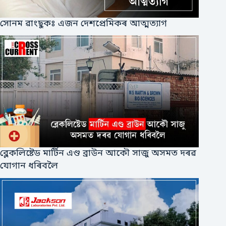
সোনম ৱাংছুকঃ এজন দেশপ্ৰেমিকৰ আত্মত্যাগ
ব্লেকলিষ্টেড মাৰ্টিন এণ্ড ব্ৰাউন আকৌ সাজু অসমত দৰৱ
যোগান ধৰিবলৈ