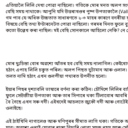
এতিয়ালৈ লিলি দেখা পোৱা নাছিলো। গতিকে মোৰ মনত অলপ সংশ
বেছি সময় নাথাকে। আপুনি যদি উত্তৰাখণ্ডৰ পুষ্প উপত্যকালৈ (Va
গম পাব যে অধিক উচ্চতাত সাধাৰণতে ২-৩ মাহৰ কাৰণে বনৰীয়া
বিষয়ে বেছি তথ্য ইণ্টাৰনেটত পোৱা নাছিলো। গৰমৰ দিনত ফুলে বুলি
কতো উল্লেখ কৰা নাছিল। মই বেছি সোনকালে আহিলো নেকি? নে 
মোৰ দুঃচিন্তা বোৰ অৱশ্যে আঁতৰ হব বেছি সময় নালাগিল। কেই
হঠাৎ এপাহ লিলি চকুত পৰিল। অলপ পিছত দুটামান আৰু ওলাল।
তলত নামি হঠাৎ এখন গুলপীয়া পথাৰত উপনীত হলো।
ইয়াৰ পিছৰ দৃশ্যাবলি ভাষাৰে বৰ্ণনা কৰা কঠিন। চৌদিশে লিলিৰ
ফুলে সেউজীয়া উপত্যকা আৰু তাৰ সিপাৰে থকা টিলাবোৰ আবৰি
বৈ গৈছে এখন সৰু নদী। এইখনেই আচলতে জুকৌ নদী আৰু গোটেই 
ওলাইছে।
এই ঠাইখিনি নাগালেণ্ড আৰু মণিপুৰৰ সীমাত লাগি থকা। গতিকে 