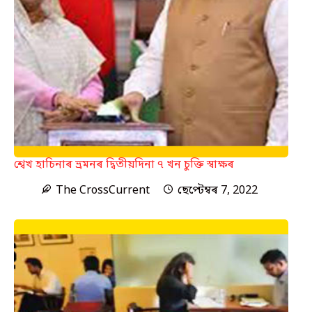
শ্বেখ হাচিনাৰ ভ্ৰমনৰ দ্বিতীয়দিনা ৭ খন চুক্তি স্বাক্ষৰ
The CrossCurrent
ছেপ্টেম্বৰ 7, 2022