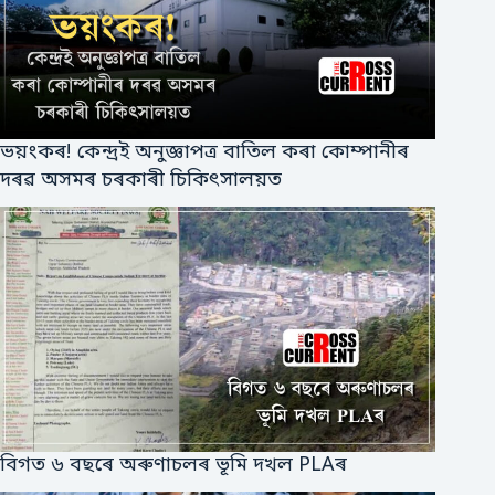
ভয়ংকৰ! কেন্দ্ৰই অনুজ্ঞাপত্ৰ বাতিল কৰা কোম্পানীৰ
দৰৱ অসমৰ চৰকাৰী চিকিৎসালয়ত
বিগত ৬ বছৰে অৰুণাচলৰ ভূমি দখল PLAৰ