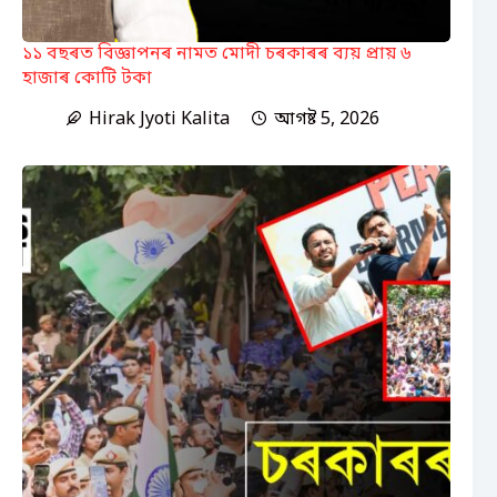
১১ বছৰত বিজ্ঞাপনৰ নামত মোদী চৰকাৰৰ ব্যয় প্ৰায় ৬
হাজাৰ কোটি টকা
Hirak Jyoti Kalita
আগষ্ট 5, 2026