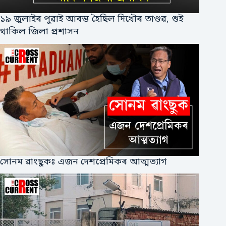
১৯ জুলাইৰ পুৱাই আৰম্ভ হৈছিল দিখৌৰ তাণ্ডৱ, শুই
থাকিল জিলা প্ৰশাসন
সোনম ৱাংছুকঃ এজন দেশপ্ৰেমিকৰ আত্মত্যাগ