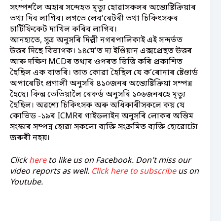
সংস্পৰ্শলৈ অহাৰ সন্দেহত মৃত্যু হোৱাসকলৰ অন্ত্যেষ্টিক্ৰিয়াৰ
তথ্য দিব লাগিব। লগতে লেব’ৰেটৰী তথা চিকিৎসকৰ
চাৰ্টিফিকেট দাখিল কৰিব লাগিব।
আনহাতে, সূত্ৰ অনুসৰি দিল্লী নগৰপালিকাই এই সন্দৰ্ভত
উত্তৰ দিছে বিভাগক। ১৪মে’ত দ্য ইণ্ডিয়ান এক্সপ্ৰেছত উত্তৰ
আৰু দক্ষিণ MCDৰ তথ্যৰ ওপৰত ভিত্তি কৰি প্ৰকাশিত
হৈছিল এক বাতৰি। তাত কোৱা হৈছিল যে ক’ৰোনাৰ ষ্টেণ্ডাৰ্ড
অপাৰেটিং প্ৰণালী অনুসৰি ৪১০জনৰ অন্ত্যেষ্টিক্ৰিয়া সম্পন্ন
হৈছে। কিন্তু তেতিয়ালৈ ৰেকৰ্ড অনুসৰি ১০৬জনৰহে মৃত্যু
হৈছিল। অৱশ্যে চিকিৎসক অৰু অধিকাৰীসকলে কয় যে
কোভিড -১৯ৰ ICMRৰ গাইডলাইন অনুসৰি লোকৰ অন্তিম
সংস্কাৰ সম্পন্ন হোৱা সকলো ব্যক্তি সংক্ৰমিত ব্যক্তি হোৱোটো
জৰুৰী নহয়।
Click
here
to like us on Facebook. Don’t miss our
video reports as well.
Click here to subscribe
us on
Youtube.