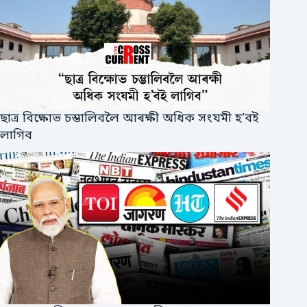
ছাত্ৰ বিক্ষোভ চম্ভালিবলৈ আৰক্ষী অধিক সংযমী হ’বই
লাগিব