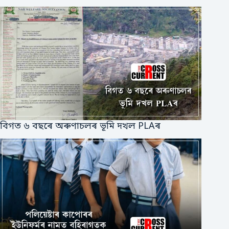
বিগত ৬ বছৰে অৰুণাচলৰ ভূমি দখল PLAৰ