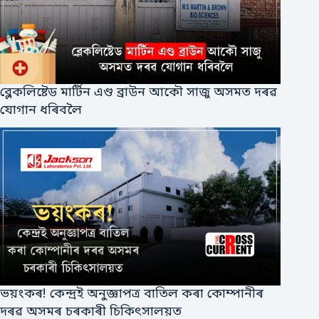
ব্লেকলিষ্টেড মাৰ্টিন এণ্ড ব্ৰাউন আকৌ সাজু অসমত দৰৱ
যোগান ধৰিবলৈ
ভয়ংকৰ! কেন্দ্ৰই অনুজ্ঞাপত্ৰ বাতিল কৰা কোম্পানীৰ
দৰৱ অসমৰ চৰকাৰী চিকিৎসালয়ত