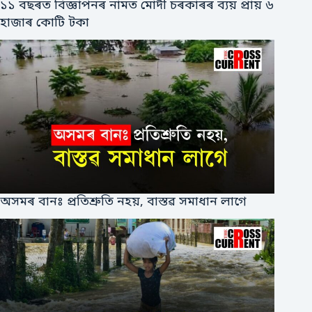
১১ বছৰত বিজ্ঞাপনৰ নামত মোদী চৰকাৰৰ ব্যয় প্ৰায় ৬
হাজাৰ কোটি টকা
অসমৰ বানঃ প্ৰতিশ্ৰুতি নহয়, বাস্তৱ সমাধান লাগে