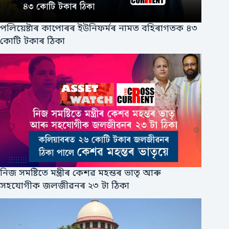
পলিয়েষ্টাৰ কাপোৰৰ ইউনিফর্মৰ নামত বহিৰাগতক ৪৩
কোটি টকাৰ ঠিকা
নিজ সমষ্টিতে মন্ত্ৰীৰ কেশৱ মহন্তৰ ভাতৃ আৰু
সহযোগীক জলজীৱনৰ ২৩ টা ঠিকা