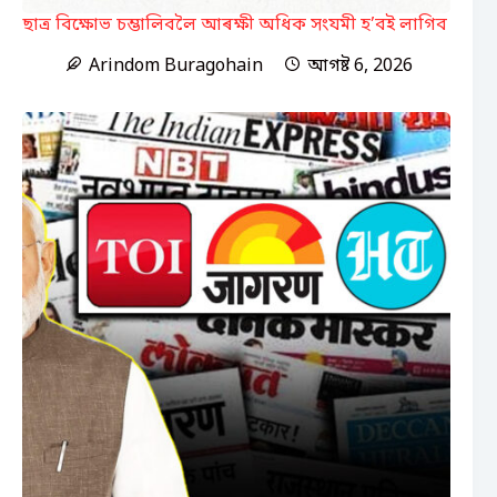
ছাত্ৰ বিক্ষোভ চম্ভালিবলৈ আৰক্ষী অধিক সংযমী হ’বই লাগিব
Arindom Buragohain
আগষ্ট 6, 2026