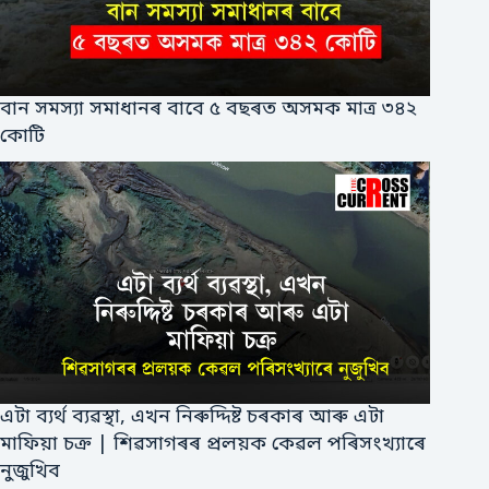
বান সমস্যা সমাধানৰ বাবে ৫ বছৰত অসমক মাত্ৰ ৩৪২
কোটি
এটা ব্যৰ্থ ব্যৱস্থা, এখন নিৰুদ্দিষ্ট চৰকাৰ আৰু এটা
মাফিয়া চক্ৰ | শিৱসাগৰৰ প্ৰলয়ক কেৱল পৰিসংখ্যাৰে
নুজুখিব