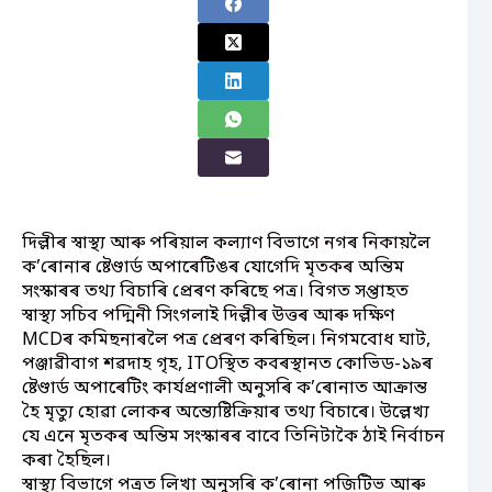
দিল্লীৰ স্বাস্থ্য আৰু পৰিয়াল কল্যাণ বিভাগে নগৰ নিকায়লৈ
ক’ৰোনাৰ ষ্টেণ্ডাৰ্ড অপাৰেটিঙৰ যোগেদি মৃতকৰ অন্তিম
সংস্কাৰৰ তথ্য বিচাৰি প্ৰেৰণ কৰিছে পত্ৰ। বিগত সপ্তাহত
স্বাস্থ্য সচিব পদ্মিনী সিংগলাই দিল্লীৰ উত্তৰ আৰু দক্ষিণ
MCDৰ কমিছনাৰলৈ পত্ৰ প্ৰেৰণ কৰিছিল। নিগমবোধ ঘাট,
পঞ্জাৱীবাগ শৱদাহ গৃহ, ITOস্থিত কবৰস্থানত কোভিড-১৯ৰ
ষ্টেণ্ডাৰ্ড অপাৰেটিং কাৰ্যপ্ৰণালী অনুসৰি ক’ৰোনাত আক্ৰান্ত
হৈ মৃত্যু হোৱা লোকৰ অন্ত্যেষ্টিক্ৰিয়াৰ তথ্য বিচাৰে। উল্লেখ্য
যে এনে মৃতকৰ অন্তিম সংস্কাৰৰ বাবে তিনিটাকৈ ঠাই নিৰ্বাচন
কৰা হৈছিল।
স্বাস্থ্য বিভাগে পত্ৰত লিখা অনুসৰি ক’ৰোনা পজিটিভ আৰু