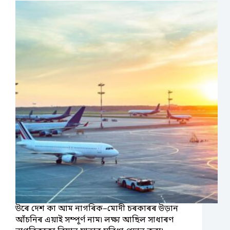
উৰে দেশ কা আম নাগৰিক–মোদী চৰকাৰৰ উড়ান
আঁচনিৰ এয়াই সম্পূৰ্ণ নাম৷ লক্ষ্য আছিল সাধাৰণ