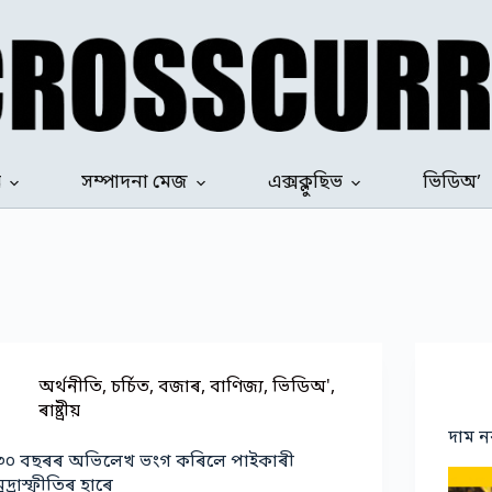
ৰ
সম্পাদনা মেজ
এক্সক্লুছিভ
ভিডিঅ’
অৰ্থনীতি
,
চৰ্চিত
,
বজাৰ
,
বাণিজ্য
,
ভিডিঅ'
,
ৰাষ্ট্ৰীয়
দাম ন
৩০ বছৰৰ অভিলেখ ভংগ কৰিলে পাইকাৰী
মুদ্ৰাস্ফীতিৰ হাৰে