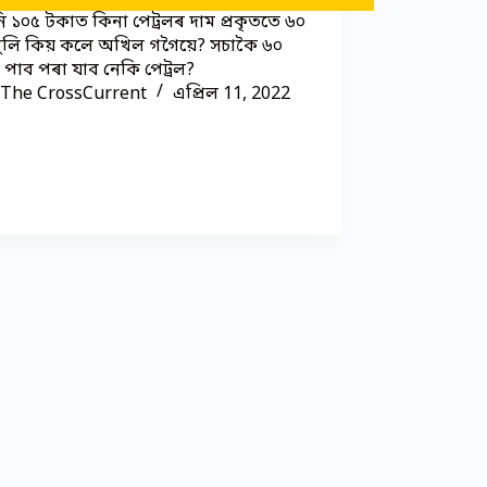
 ১০৫ টকাত কিনা পেট্ৰলৰ দাম প্ৰকৃততে ৬০
বুলি কিয় কলে অখিল গগৈয়ে? সচাকৈ ৬০
পাব পৰা যাব নেকি পেট্ৰল?
The CrossCurrent
এপ্ৰিল 11, 2022