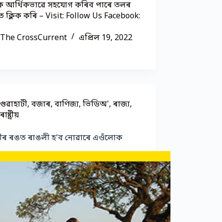
 আৰ্থিকভাৱে সহযোগ কৰিব পাৰে তলৰ
 ক্লিক কৰি – Visit: Follow Us Facebook:
The CrossCurrent
এপ্ৰিল 19, 2022
গুৱাহাটী
,
বজাৰ
,
বাণিজ্য
,
ভিডিঅ'
,
ৰাজ্য
,
ৰাষ্ট্ৰীয়
ীৰ ৰঙত ৰাঙলী হ’ব নোৱাৰে এওঁলোক