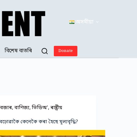
অসমীয়া
বিশেষ বাতৰি
Donate
বজাৰ
,
বাণিজ্য
,
ভিডিঅ'
,
ৰাষ্ট্ৰীয়
বঢ়োৱাকৈ কেনেকৈ কৰা হৈছে মূল্যবৃদ্ধি?