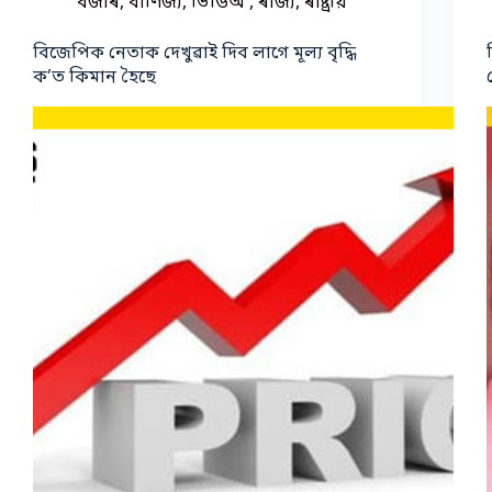
বজাৰ
,
বাণিজ্য
,
ভিডিঅ'
,
ৰাজ্য
,
ৰাষ্ট্ৰীয়
বিজেপিক নেতাক দেখুৱাই দিব লাগে মূল্য বৃদ্ধি
ক’ত কিমান হৈছে