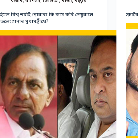
বজাৰ
,
বাণিজ্য
,
ভিডিঅ'
,
ৰাজ্য
,
ৰাষ্ট্ৰীয়
হিমন্ত বিশ্ব শৰ্মাই নোৱাৰা কি কাম কৰি দেখুৱালে
সচাকৈ
তেলেংগানাৰ মুখ্যমন্ত্রীয়ে?