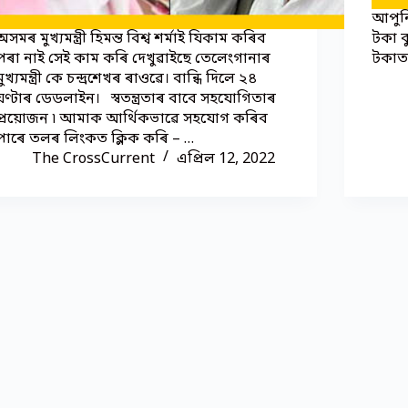
আপুনি
অসমৰ মুখ্যমন্ত্ৰী হিমন্ত বিশ্ব শৰ্মাই যিকাম কৰিব
টকা 
পৰা নাই সেই কাম কৰি দেখুৱাইছে তেলেংগানাৰ
টকাত 
মুখ্যমন্ত্রী কে চন্দ্ৰশেখৰ ৰাওৱে। বান্ধি দিলে ২৪
ঘণ্টাৰ ডেডলাইন। স্বতন্ত্ৰতাৰ বাবে সহযোগিতাৰ
প্ৰয়োজন ৷ আমাক আৰ্থিকভাৱে সহযোগ কৰিব
পাৰে তলৰ লিংকত ক্লিক কৰি – …
The CrossCurrent
এপ্ৰিল 12, 2022