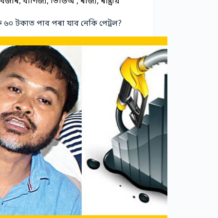
বজাৰ
,
বাণিজ্য
,
ভিডিঅ'
,
ৰাজ্য
,
ৰাষ্ট্ৰীয়
 ৬০ টকাত পাব পৰা যাব নেকি পেট্ৰল?