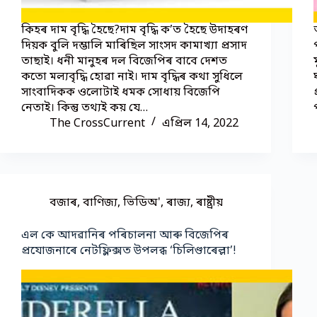
কিহৰ দাম বৃদ্ধি হৈছে?দাম বৃদ্ধি ক’ত হৈছে উদাহৰণ
দিয়ক বুলি দম্ভালি মাৰিছিল সাংসদ কামাখ্যা প্ৰসাদ
তাছাই। ধনী মানুহৰ দল বিজেপিৰ বাবে দেশত
কতো মল্যবৃদ্ধি হোৱা নাই। দাম বৃদ্ধিৰ কথা সুধিলে
সাংবাদিকক ওলোটাই ধমক সোধায় বিজেপি
নেতাই। কিন্তু তথ্যই কয় যে…
The CrossCurrent
এপ্ৰিল 14, 2022
বজাৰ
,
বাণিজ্য
,
ভিডিঅ'
,
ৰাজ্য
,
ৰাষ্ট্ৰীয়
এল কে আদৱানিৰ পৰিচালনা আৰু বিজেপিৰ
প্ৰযোজনাৰে নেটফ্লিক্সত উপলব্ধ ‘চিলিণ্ডাৰেল্লা’!