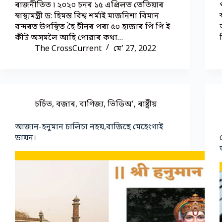
ৰাজনীতিত ৷ ২০২০ চনৰ ১৫ এপ্ৰিলত তেতিয়াৰ
স্বাস্থ্যমন্ত্ৰী ড: হিমন্ত বিশ্ব শৰ্মাই মাজনিশা বিমান
বন্দৰত উপস্থিত হৈ চীনৰ পৰা ৫০ হাজাৰ পি পি ই
কীট অসমলৈ আহি পোৱাৰ কথা…
The CrossCurrent
মে’ 27, 2022
চৰ্চিত
,
বজাৰ
,
বাণিজ্য
,
ভিডিঅ'
,
ৰাষ্ট্ৰীয়
আজান-হনুমান চালিচা নহয়,বাজিছে মেহেংগাই
ডায়ন।