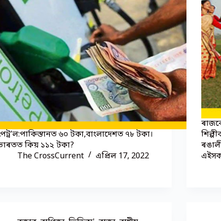
ৰাজক
পেট্ৰ’ল:পাকিস্তানত ৬০ টকা,বাংলাদেশত ৭৮ টকা।
শিল্প
ভাৰতত কিয় ১১২ টকা?
ৰঙালী
The CrossCurrent
এপ্ৰিল 17, 2022
এইসক