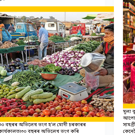
মূল্য
আপোনা
৩০ বছৰৰ অভিলেখ ভংগ হ’ল মোদী চৰকাৰৰ
সামগ্
কার্যকালত৷৩০ বছৰৰ অভিলেখ ভংগ কৰি
কেনেক