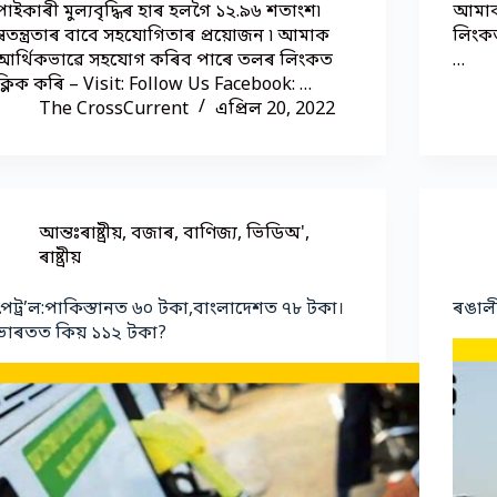
পাইকাৰী মুল্যবৃদ্ধিৰ হাৰ হলগৈ ১২.৯৬ শতাংশ৷
আমাক
স্বতন্ত্ৰতাৰ বাবে সহযোগিতাৰ প্ৰয়োজন ৷ আমাক
লিংকত
আৰ্থিকভাৱে সহযোগ কৰিব পাৰে তলৰ লিংকত
…
ক্লিক কৰি – Visit: Follow Us Facebook: …
The CrossCurrent
এপ্ৰিল 20, 2022
আন্তঃৰাষ্ট্ৰীয়
,
বজাৰ
,
বাণিজ্য
,
ভিডিঅ'
,
ৰাষ্ট্ৰীয়
পেট্ৰ’ল:পাকিস্তানত ৬০ টকা,বাংলাদেশত ৭৮ টকা।
ৰঙাল
ভাৰতত কিয় ১১২ টকা?