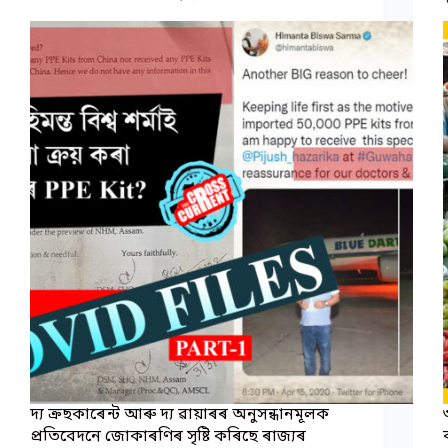
দ্য ক্ৰছকাৰেন্ট আৰু দ্য ৱায়াৰৰ অনুসন্ধানমূলক
প্ৰতিবেদনে জোকাৰণিৰ সৃষ্টি কৰিছে ৰাজ্যৰ