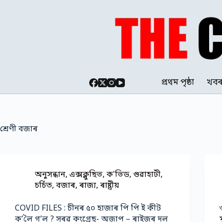
Skip
to
content
প্ৰথম পৃষ্ঠা
খব
শ্ৰেণী
বজাৰ
অনুসন্ধান
,
এক্সক্লুছিভ
,
ক'ভিড
,
গুৱাহাটী
,
চৰ্চিত
,
বজাৰ
,
ৰাজ্য
,
ৰাষ্ট্ৰীয়
COVID FILES : চীনৰ ৫০ হাজাৰ পি পি ই কীট
ক’লৈ গ’ল ? সৰৱ কংগ্ৰেছ- অজাপ – ৰাইজৰ দল