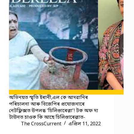
অভিনয়ত স্মৃতি ইৰানী,এল কে আদৱানিৰ
পৰিচালনা আৰু বিজেপিৰ প্ৰযোজনাৰে
নেটফ্লিক্সত উপলব্ধ ‘চিলিণ্ডাৰেল্লা’! টক অফ দ্য
টাউনত চাওক কি আছে চিলিণ্ডাৰেল্লাত-
The CrossCurrent
এপ্ৰিল 11, 2022