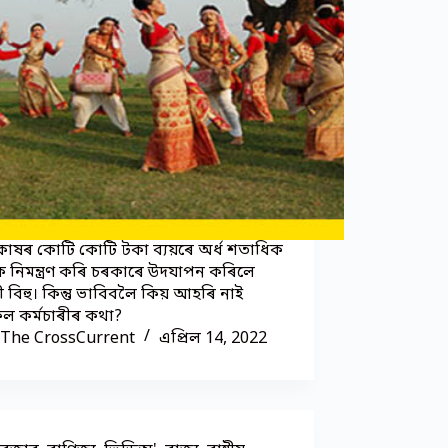
োষৰ কোটি কোটি টকা ব্যয়ৰে অৰ্ধ শতাধিক
ীক নিমন্ত্ৰণ কৰি চৰকাৰে উদযাপন কৰিলে
 বিহু। কিন্তু ভাবিবলৈ কিয় আহৰি নাই
ল কৰ্মচাৰীৰ কথা?
The CrossCurrent
এপ্ৰিল 14, 2022