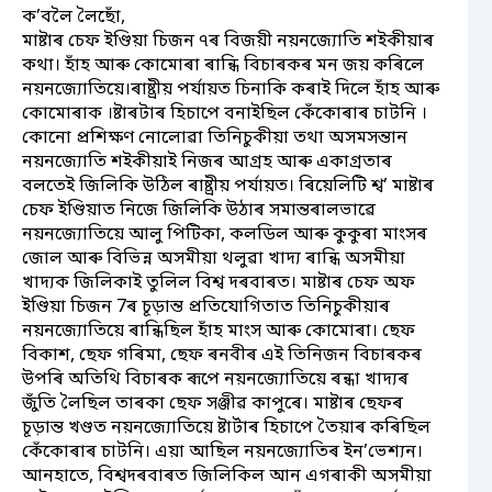
ক’বলৈ লৈছোঁ,
মাষ্টাৰ চেফ ইণ্ডিয়া চিজন ৭ৰ বিজয়ী নয়নজ্যোতি শইকীয়াৰ
কথা। হাঁহ আৰু কোমোৰা ৰান্ধি বিচাৰকৰ মন জয় কৰিলে
নয়নজ্যোতিয়ে।ৰাষ্ট্ৰীয় পৰ্যায়ত চিনাকি কৰাই দিলে হাঁহ আৰু
কোমোৰাক ।ষ্টাৰটাৰ হিচাপে বনাইছিল কেঁকোৰাৰ চাটনি ।
কোনো প্ৰশিক্ষণ নোলোৱা তিনিচুকীয়া তথা অসমসন্তান
নয়নজ্যোতি শইকীয়াই নিজৰ আগ্ৰহ আৰু একাগ্ৰতাৰ
বলতেই জিলিকি উঠিল ৰাষ্ট্ৰীয় পৰ্যায়ত। ৰিয়েলিটি শ্ব’ মাষ্টাৰ
চেফ ইণ্ডিয়াত নিজে জিলিকি উঠাৰ সমান্তৰালভাৱে
নয়নজ্যোতিয়ে আলু পিটিকা, কলডিল আৰু কুকুৰা মাংসৰ
জোল আৰু বিভিন্ন অসমীয়া থলুৱা খাদ্য ৰান্ধি অসমীয়া
খাদ্যক জিলিকাই তুলিল বিশ্ব দৰবাৰত। মাষ্টাৰ চেফ অফ
ইণ্ডিয়া চিজন 7ৰ চূড়ান্ত প্ৰতিযোগিতাত তিনিচুকীয়াৰ
নয়নজ্যোতিয়ে ৰান্ধিছিল হাঁহ মাংস আৰু কোমোৰা। ছেফ
বিকাশ, ছেফ গৰিমা, ছেফ ৰনবীৰ এই তিনিজন বিচাৰকৰ
উপৰি অতিথি বিচাৰক ৰূপে নয়নজ্যোতিয়ে ৰন্ধা খাদ্যৰ
জুঁতি লৈছিল তাৰকা ছেফ সঞ্জীৱ কাপুৰে। মাষ্টাৰ ছেফৰ
চূড়ান্ত খণ্ডত নয়নজ্যোতিয়ে ষ্টাৰ্টাৰ হিচাপে তৈয়াৰ কৰিছিল
কেঁকোৰাৰ চাটনি। এয়া আছিল নয়নজ্যোতিৰ ইন’ভেশ্যন।
আনহাতে, বিশ্বদৰবাৰত জিলিকিল আন এগৰাকী অসমীয়া