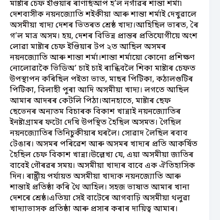
মাষ্টাৰ চেফ ইণ্ডিয়াৰ ৰাণাৰ্ছআপ হ’ল নগাঁৱৰ শান্তা শৰ্মা৷
দেশবাসীক নয়নজ্যোতি শইকীয়া আৰু শান্তা শৰ্মাই দেখুৱালে
অসমীয়া খাদ্য দেশৰ ভিতৰত শ্ৰেষ্ঠ খাদ্য।আহিছিল ভাৰত, ৰৈ
গ’ল মাত্র অসম। হয়, দেশৰ বিভিন্ন প্ৰান্তৰ প্ৰতিযোগীয়ে অংশ
লোৱা মাষ্টাৰ চেফ ইণ্ডিয়াৰ টপ ২ত আছিল অসমৰ
নয়নজ্যোতি আৰু শান্তা শৰ্মা।শান্তা শৰ্মায়ো কোনো প্ৰশিক্ষণ
নোলোৱাকৈ ভিডিঅ’ চাই চাই ৰান্ধিবলৈ শিকা মাষ্টাৰ চেফত
উপস্থাপন কৰিছিল পইতা ভাত, মাছৰ পিটিকা, কঠালগুটিৰ
পিটিকা, বিলাহী পুৰা আদি অসমীয়া খাদ্য। লগতে আছিল
আমাৰ আদৰৰ কেটলি পিঠা।আনহাতে, মাষ্টাৰ ছেফ
ছেভেনৰ অন্যতম বিচাৰক বিকাশ খান্নাই নয়নজ্যোতিৰ
ইনষ্টাগ্ৰামৰ ফটো দেখি উপস্থিত হৈছিল অসমত। গৈছিল
নয়নজ্যোতিৰ তিনিচুকীয়াৰ ঘৰলৈ। সোৱাদ লৈছিল ৰবাব
টেঙাৰ। অসমৰ পৰিৱেশ আৰু অসমৰ খাদ্যৰ প্ৰতি আকৰ্ষিত
হৈছিল চেফ বিকাশ খান্না।উল্লেখ্য যে, এয়া অসমীয়া জাতিৰ
বাবেই গৌৰৱৰ সময়। অসমীয়া খাদ্যৰ বাবে এক ঐতিহাসিক
দিন। ৰাষ্ট্ৰীয় পৰ্যায়ত অসমীয়া খাদ্যক নয়নজ্যোতি আৰু
শান্তাই প্ৰতিষ্ঠা কৰি থৈ আহিল। সহজ ভাষাত আমাৰ খানা
দেশৰে শ্ৰেষ্ঠ।এতিয়া সেই বাটেৰে আগবাঢ়ি অসমীয়া থলুৱা
খাদ্যাভাসক প্ৰতিষ্ঠা আৰু প্ৰসাৰ কৰাৰ দায়িত্ব আমাৰ।