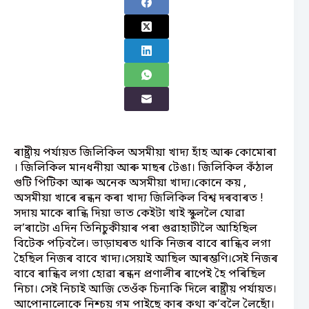
ৰাষ্ট্ৰীয় পৰ্যায়ত জিলিকিল অসমীয়া খাদ্য হাঁহ আৰু কোমোৰা
। জিলিকিল মানধনীয়া আৰু মাছৰ টেঙা। জিলিকিল কঁঠাল
গুটি পিটিকা আৰু অনেক অসমীয়া খাদ্য।কোনে কয় ,
অসমীয়া খাৰে ৰন্ধন কৰা খাদ্য জিলিকিল বিশ্ব দৰবাৰত !
সদায় মাকে ৰান্ধি দিয়া ভাত কেইটা খাই স্কুললৈ যোৱা
ল’ৰাটো এদিন তিনিচুকীয়াৰ পৰা গুৱাহাটীলৈ আহিছিল
বিটেক পঢ়িবলৈ। ভাড়াঘৰত থাকি নিজৰ বাবে ৰান্ধিব লগা
হৈছিল নিজৰ বাবে খাদ্য।সেয়াই আছিল আৰম্ভণি।সেই নিজৰ
বাবে ৰান্ধিব লগা হোৱা ৰন্ধন প্ৰণালীৰ ৰাপেই হৈ পৰিছিল
নিচা। সেই নিচাই আজি তেওঁক চিনাকি দিলে ৰাষ্ট্ৰীয় পৰ্যায়ত।
আপোনালোকে নিশ্চয় গম পাইছে কাৰ কথা ক’বলৈ লৈছোঁ।