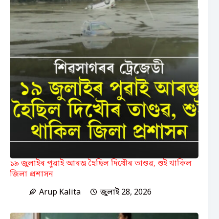
১৯ জুলাইৰ পুৱাই আৰম্ভ হৈছিল দিখৌৰ তাণ্ডৱ, শুই থাকিল
জিলা প্ৰশাসন
Arup Kalita
জুলাই 28, 2026