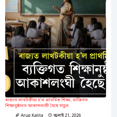
ৰাজ্যত লাখটকীয়া হ’ল প্ৰাথমিক শিক্ষা, ব্যক্তিগত
শিক্ষানুষ্ঠানত আকাশলংঘী হৈছে মাচুল
Arup Kalita
জুলাই 21, 2026