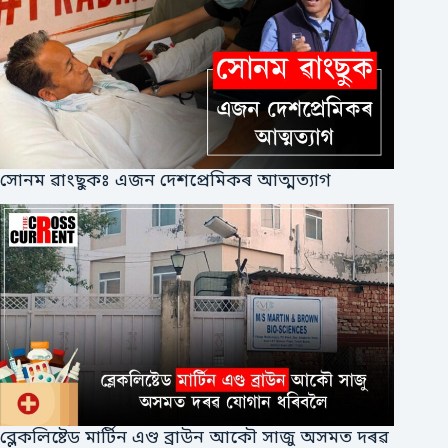
সোনম ৱাংছুকঃ এজন দেশপ্ৰেমিকৰ আত্মত্যাগ
ব্লেকলিষ্টেড মাৰ্টিন এণ্ড ব্ৰাউন আকৌ সাজু অসমত দৰৱ