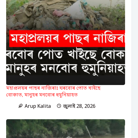
মহাপ্ৰলয়ৰ পাছৰ নাজিৰাঃ ঘৰবোৰ পোত খাইছে
বোকাত, মানুহৰ মনবোৰ হুমুনিয়াহত
Arup Kalita
জুলাই 28, 2026