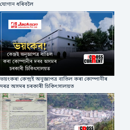
যোগান ধৰিবলৈ
ভয়ংকৰ! কেন্দ্ৰই অনুজ্ঞাপত্ৰ বাতিল কৰা কোম্পানীৰ
দৰৱ অসমৰ চৰকাৰী চিকিৎসালয়ত