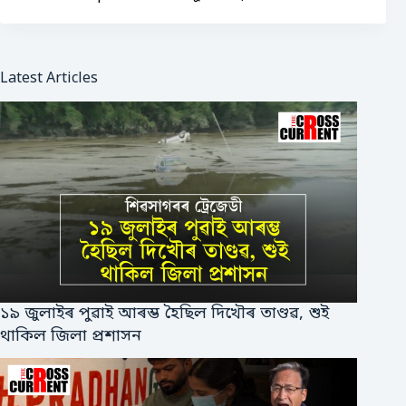
Latest Articles
১৯ জুলাইৰ পুৱাই আৰম্ভ হৈছিল দিখৌৰ তাণ্ডৱ, শুই
থাকিল জিলা প্ৰশাসন