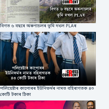
বিগত ৬ বছৰে অৰুণাচলৰ ভূমি দখল PLAৰ
পলিয়েষ্টাৰ কাপোৰৰ ইউনিফর্মৰ নামত বহিৰাগতক ৪৩
কোটি টকাৰ ঠিকা