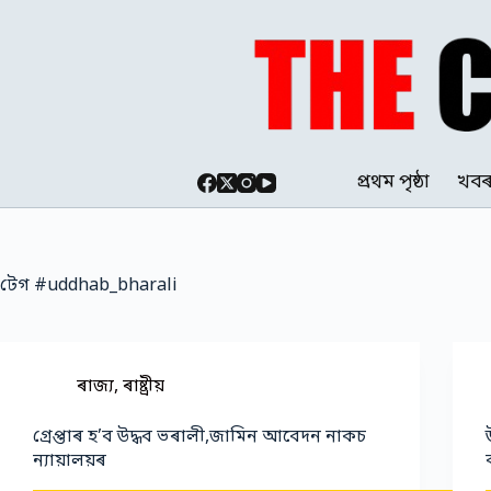
Skip
to
content
প্ৰথম পৃষ্ঠা
খব
টেগ
#uddhab_bharali
ৰাজ্য
,
ৰাষ্ট্ৰীয়
গ্ৰেপ্তাৰ হ’ব উদ্ধব ভৰালী,জামিন আবেদন নাকচ
ন্যায়ালয়ৰ