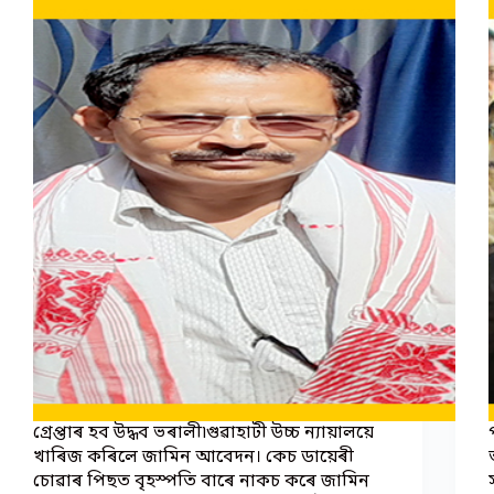
গ্ৰেপ্তাৰ হব উদ্ধব ভৰালী৷গুৱাহাটী উচ্চ ন্যায়ালয়ে
খাৰিজ কৰিলে জামিন আবেদন। কেচ ডায়েৰী
চোৱাৰ পিছত বৃহস্পতি বাৰে নাকচ কৰে জামিন