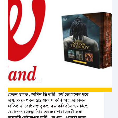
চেতন ভগত , অমিশ ত্ৰিপাঠী , হৰ্ষ ভোগলেৰ দৰে
প্ৰখ্যাত লেখকৰ গ্ৰন্থ প্ৰকাশ কৰি অহা প্ৰকাশন
প্ৰতিষ্ঠান ‘ৱেষ্টলেণ্ড বুকছ’ বন্ধ কৰিবলৈ ওলাইছে
এমাজনে ৷ সংস্থাটোৰ তৰফৰ পৰা সদৰী কৰা
অনুসৰি ৱেষ্টলেণ্ডৰ কৰ্মী , লেখক , এজেন্ট আৰু