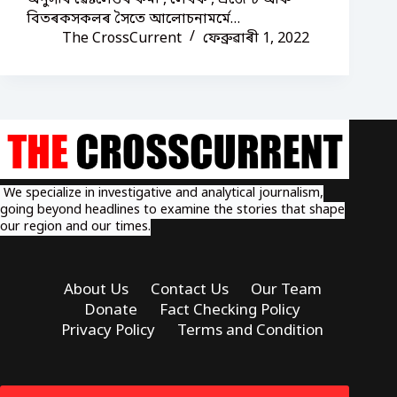
বিতৰকসকলৰ সৈতে আলোচনামৰ্মে…
The CrossCurrent
ফেব্ৰুৱাৰী 1, 2022
We specialize in investigative and analytical journalism,
going beyond headlines to examine the stories that shape
our region and our times.
About Us
Contact Us
Our Team
Donate
Fact Checking Policy
Privacy Policy
Terms and Condition