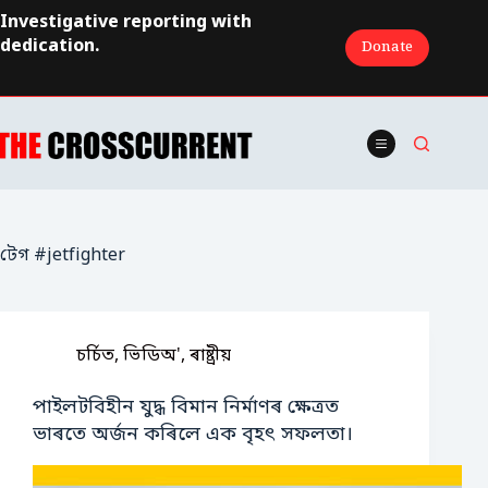
Skip
Investigative reporting with
to
dedication.
Donate
content
টেগ
#jetfighter
চৰ্চিত
,
ভিডিঅ'
,
ৰাষ্ট্ৰীয়
পাইলটবিহীন যুদ্ধ বিমান নিৰ্মাণৰ ক্ষেত্ৰত
ভাৰতে অর্জন কৰিলে এক বৃহৎ সফলতা।