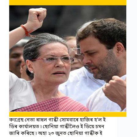
কংগ্ৰেছ নেতা ৰাহুল গান্ধী সোমবাৰে হাজিৰ হ’ল ই
ডিৰ কাৰ্যালয়ত ৷ ছোনিয়া গান্ধীলৈও ই ডিয়ে চমন
জাৰি কৰিছে ৷ অহা ২৩ জুনত ছোনিয়া গান্ধীক ই