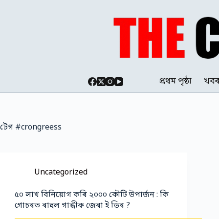
Skip
to
content
প্ৰথম পৃষ্ঠা
খব
টেগ
#crongreess
Uncategorized
৫০ লাখ বিনিয়োগ কৰি ২০০০ কৌটি উপাৰ্জন : কি
গোচৰত ৰাহুল গান্ধীক জেৰা ই ডিৰ ?