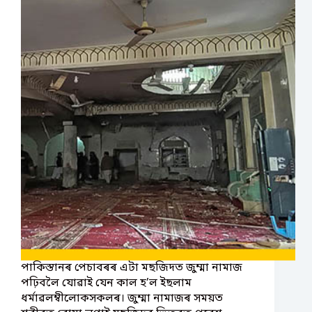
পাকিস্তানৰ পেচাবৰৰ এটা মছজিদত জুম্মা নামাজ
পঢ়িবলৈ যোৱাই যেন কাল হ’ল ইছলাম
ধৰ্মাৱলম্বীলোকসকলৰ। জুম্মা নামাজৰ সময়ত