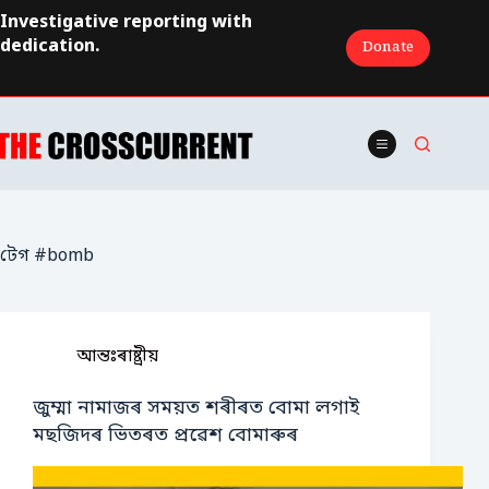
Skip
Investigative reporting with
to
dedication.
Donate
content
টেগ
#bomb
আন্তঃৰাষ্ট্ৰীয়
জুম্মা নামাজৰ সময়ত শৰীৰত বোমা লগাই
মছজিদৰ ভিতৰত প্ৰৱেশ বোমাৰুৰ