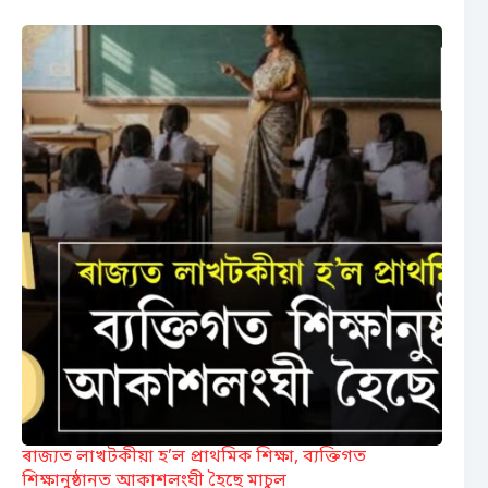
ৰাজ্যত লাখটকীয়া হ’ল প্ৰাথমিক শিক্ষা, ব্যক্তিগত
শিক্ষানুষ্ঠানত আকাশলংঘী হৈছে মাচুল