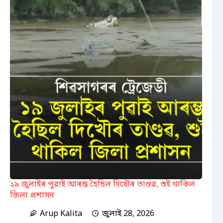
১৯ জুলাইৰ পুৱাই আৰম্ভ হৈছিল দিখৌৰ তাণ্ডৱ, শুই থাকিল
জিলা প্ৰশাসন
Arup Kalita
জুলাই 28, 2026