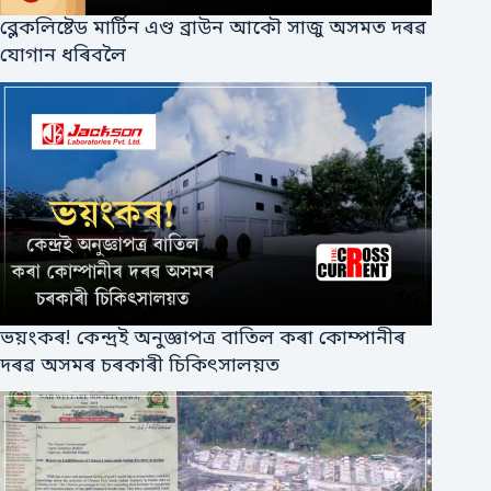
ব্লেকলিষ্টেড মাৰ্টিন এণ্ড ব্ৰাউন আকৌ সাজু অসমত দৰৱ
যোগান ধৰিবলৈ
ভয়ংকৰ! কেন্দ্ৰই অনুজ্ঞাপত্ৰ বাতিল কৰা কোম্পানীৰ
দৰৱ অসমৰ চৰকাৰী চিকিৎসালয়ত