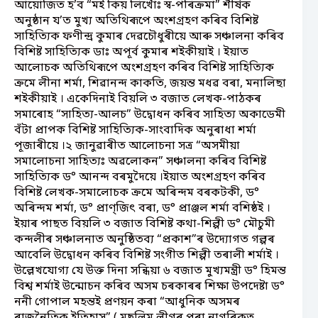
আয়োজিত হ’ব “মই কিয় লিখোঁঃ স্ব-পৰিক্ৰমা” শীৰ্ষক
অনুষ্ঠান য’ত মুখ্য অতিথিৰূপে অংশগ্ৰহণ কৰিব বিশিষ্ট
সাহিত্যিক ফণীন্দ্ৰ কুমাৰ দেৱচৌধুৰীয়ে আৰু সঞ্চালনা কৰিব
বিশিষ্ট সাহিত্যিক ডাঃ অপূৰ্ব কুমাৰ শইকীয়াই । ইয়াত
আলোচক অতিথিৰূপে অংশগ্ৰহণ কৰিব বিশিষ্ট সাহিত্যিক
ক্ৰমে লীনা শৰ্মা, শিৱানন্দ কাকতি, জয়ন্ত মধৱ বৰা, মনালিছা
শইকীয়াই । একেদিনাই বিয়লি ৩ বজাত লেখক-পাঠকৰ
সমাৰোহ “সাহিত্য-আলচ” উদ্বোধন কৰিব সাহিত্য অকাডেমী
বঁটা প্ৰাপক বিশিষ্ট সাহিত্যিক-সাংবাদিক অনুৰাধা শৰ্মা
পূজাৰীয়ে ।২ জানুৱাৰীত আলোচনা সত্ৰ “অসমীয়া
সমালোচনা সাহিত্যঃ অৱলোকন” সঞ্চালনা কৰিব বিশিষ্ট
সাহিত্যিক ড° আনন্দ বৰমুদৈয়ে ।ইয়াত অংশগ্ৰহণ কৰিব
বিশিষ্ট লেখক-সমালোচক ক্ৰমে অৰিন্দম বৰকটকী, ড°
অৰিন্দম শৰ্মা, ড° প্ৰাণ্‌জিৎ বৰা, ড° প্ৰাঞ্জল শৰ্মা বশিষ্ঠই ।
ইয়াৰ পাছত বিয়লি ৩ বজাত বিশিষ্ট কথা-শিল্পী ড° মৌচুমী
কন্দলীৰ সঞ্চালনাত অনুষ্ঠিতব্য “প্ৰকাশ”ৰ উদ্যোগত গল্পৰ
আবেলি উদ্বোধন কৰিব বিশিষ্ট সংগীত শিল্পী তৰালী শৰ্মাই ।
উল্লেখযোগ্য যে উক্ত দিনা সন্ধিয়া ৬ বজাত মুখ্যমন্ত্ৰী ড° হিমন্ত
বিশ্ব শৰ্মাই উন্মোচন কৰিব অসম চৰকাৰৰ শিক্ষা উপদেষ্টা ড°
ননী গোপাল মহন্তই প্ৰণয়ন কৰা “আধুনিক অসমৰ
ৰাজনৈতিক ইতিহাস” ( মুছলিম লীগৰ পৰা নাগৰিকত্ব