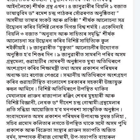
আইনলৈকে) শীৰ্ষক গ্ৰন্থ এখন ৷ ৪ জানুৱাৰীৰ বিয়লি ১ বজাত
ভাষাত্ববিদ ড° ৰমেশ চন্দ্ৰ পাঠকৰ সোঁৱৰণত অনুষ্ঠিতব্য “
অসমীয়া ভাষাৰ সংকট আৰু প্ৰতিষ্ঠা ” শীৰ্ষক আলোচনা সত্ৰ
উদ্বোধন কৰিব বিশিষ্ট লেখক দিগন্ত বিশ্ব শৰ্মাই । একেদিনাই
বিয়লি ৩ বজাত “অনুবাদ আৰু সাহিত্যৰ সমৃদ্ধি” শীৰ্ষক
আলোচনা সত্ৰ উদ্বোধন কৰিব বিশিষ্ট সাহিত্যিক কুল
শইকীয়াই । ৮ জানুৱাৰীত “মুকুতা” আলোচনীৰ উদ্যোগত
অনুষ্ঠিত হ’ব শিশুৰ দিন । ৯ জানুৱাৰীত সামৰণি পৰিব অসম
গ্ৰন্থমেলা, গুৱাহাটীৰ ।সামৰণী অনুষ্ঠানত মুখ্য অতিথিৰূপে
অংশগ্ৰহণ কৰিব শিক্ষামন্ত্ৰী তথা অসম প্ৰকাশন পৰিষদৰ
অধ্যক্ষ ডাঃ ৰণোজ পেগুৱে । সন্মানীয় অতিথিৰূপে অংশগ্ৰহণ
কৰিব গুৱাহাটীস্থিত বাংলাদেশ চৰকাৰৰ সহকাৰী উচ্চায়ুক্ত
ৰুহুল আমিনে । বিশিষ্ট অতিথিৰূপে উপস্থিত থাকিব
মেঘালয়ৰ প্ৰাক্তন ৰাজ্যপাল ৰঞ্জিৎ শেখৰ মুছহাৰী আৰু
বিশিষ্ট বিজ্ঞানী, লেখক ড° দীনেশ চন্দ্ৰ গোস্বামী।গ্ৰন্থমেলাৰ
প্ৰতি সন্ধিয়া আয়োজিত হ’ব মনপৰশা সাংস্কৃতিক অনুষ্ঠান ।
সংবাদমেলত অসম প্ৰকাশন পৰিষদৰ উপাধ্যক্ষ সুমন্ত চলিহা ,
সচিব প্ৰমোদ কলিতাৰ লগতে উপস্থিত থাকে সদৌ অসম পুথি
প্ৰকাশক আৰু বিক্ৰেতা সংস্থাৰ প্ৰাক্তন সভাপতি অজিত
বৰ্মন, সম্পাদক ধীৰাজ গোস্বামী, উপ-সভাপতি বাহাৰুল