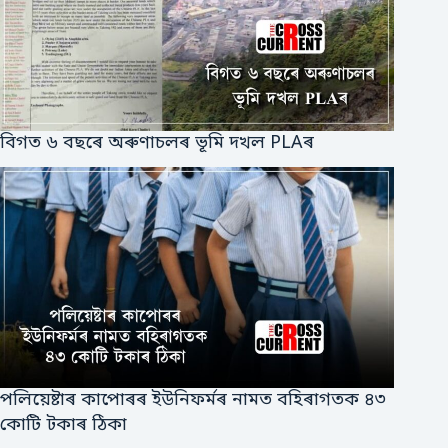
বিগত ৬ বছৰে অৰুণাচলৰ ভূমি দখল PLAৰ
পলিয়েষ্টাৰ কাপোৰৰ ইউনিফর্মৰ নামত বহিৰাগতক ৪৩
কোটি টকাৰ ঠিকা