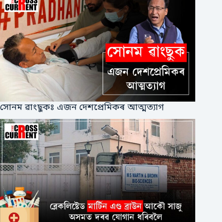
সোনম ৱাংছুকঃ এজন দেশপ্ৰেমিকৰ আত্মত্যাগ