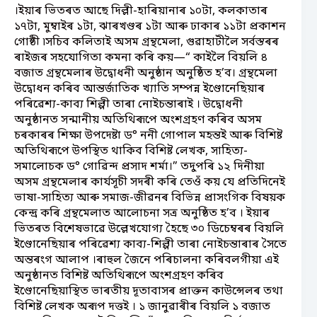
।ইয়াৰ ভিতৰত আছে দিল্লী-হাৰিয়ানাৰ ১০টা, কলকাতাৰ
১৭টা, মুম্বাইৰ ১টা, ঝাৰখণ্ডৰ ১টা আৰু ঢাকাৰ ১১টা প্ৰকাশন
গোষ্ঠী ৷সচিব কলিতাই অসম গ্ৰন্থমেলা, গুৱাহাটীলৈ সৰ্বস্তৰৰ
ৰাইজৰ সহযোগিতা কমনা কৰি কয়—“ কাইলৈ বিয়লি ৪
বজাত গ্ৰন্থমেলাৰ উদ্বোধনী অনুষ্ঠান অনুষ্ঠিত হ’ব। গ্ৰন্থমেলা
উদ্বোধন কৰিব আন্তৰ্জাতিক খ্যাতি সম্পন্ন ইণ্ডোনেছিয়াৰ
পৰিৱেশ্য-কাব্য শিল্পী তাৰা নোইচন্তাৰাই । উদ্বোধনী
অনুষ্ঠানত সন্মানীয় অতিথিৰূপে অংশগ্ৰহণ কৰিব অসম
চৰকাৰৰ শিক্ষা উপদেষ্টা ড° ননী গোপাল মহন্তই আৰু বিশিষ্ট
অতিথিৰূপে উপস্থিত থাকিব বিশিষ্ট লেখক, সাহিত্য-
সমালোচক ড° গোৱিন্দ প্ৰসাদ শৰ্মা।” তদুপৰি ১২ দিনীয়া
অসম গ্ৰন্থমেলাৰ কাৰ্যসূচী সদৰী কৰি তেওঁ কয় যে প্ৰতিদিনেই
ভাষা-সাহিত্য আৰু সমাজ-জীৱনৰ বিভিন্ন প্ৰাসংগিক বিষয়ক
কেন্দ্ৰ কৰি গ্ৰন্থমেলাত আলোচনা সত্ৰ অনুষ্ঠিত হ’ব । ইয়াৰ
ভিতৰত বিশেষভাৱে উল্লেখযোগ্য হৈছে ৩০ ডিচেম্বৰৰ বিয়লি
ইণ্ডোনেছিয়াৰ পৰিৱেশ্য কাব্য-শিল্পী তাৰা নোইচন্তাৰাৰ সৈতে
অন্তৰংগ আলাপ ।ৰাহুল জৈনে পৰিচালনা কৰিবলগীয়া এই
অনুষ্ঠানত বিশিষ্ট অতিথিৰূপে অংশগ্ৰহণ কৰিব
ইণ্ডোনেছিয়াস্থিত ভাৰতীয় দূতাবাসৰ প্ৰাক্তন কাউন্সেলৰ তথা
বিশিষ্ট লেখক অৰূপ দত্তই । ১ জানুৱাৰীৰ বিয়লি ১ বজাত