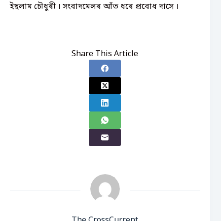
ইছলাম চৌধুৰী । সংবাদমেলৰ আঁত ধৰে প্ৰবোধ দাসে ।
Share This Article
The CrossCurrent