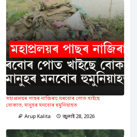
মহাপ্ৰলয়ৰ পাছৰ নাজিৰাঃ ঘৰবোৰ পোত খাইছে
বোকাত, মানুহৰ মনবোৰ হুমুনিয়াহত
Arup Kalita
জুলাই 28, 2026