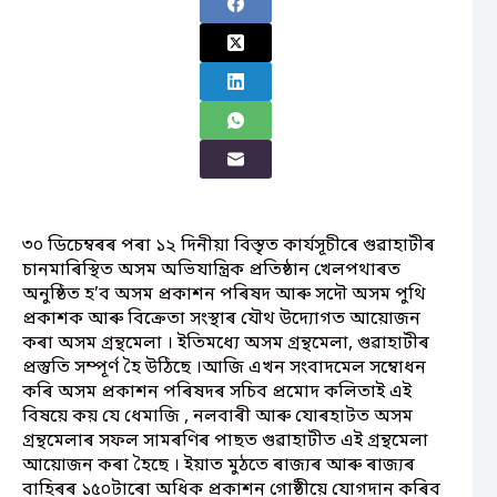
৩০ ডিচেম্বৰৰ পৰা ১২ দিনীয়া বিস্তৃত কাৰ্যসূচীৰে গুৱাহাটীৰ
চানমাৰিস্থিত অসম অভিযান্ত্ৰিক প্ৰতিষ্ঠান খেলপথাৰত
অনুষ্ঠিত হ’ব অসম প্ৰকাশন পৰিষদ আৰু সদৌ অসম পুথি
প্ৰকাশক আৰু বিক্ৰেতা সংস্থাৰ যৌথ উদ্যোগত আয়োজন
কৰা অসম গ্ৰন্থমেলা । ইতিমধ্যে অসম গ্ৰন্থমেলা, গুৱাহাটীৰ
প্ৰস্তুতি সম্পূৰ্ণ হৈ উঠিছে ।আজি এখন সংবাদমেল সম্বোধন
কৰি অসম প্ৰকাশন পৰিষদৰ সচিব প্ৰমোদ কলিতাই এই
বিষয়ে কয় যে ধেমাজি , নলবাৰী আৰু যোৰহাটত অসম
গ্ৰন্থমেলাৰ সফল সামৰণিৰ পাছত গুৱাহাটীত এই গ্ৰন্থমেলা
আয়োজন কৰা হৈছে । ইয়াত মুঠতে ৰাজ্যৰ আৰু ৰাজ্যৰ
বাহিৰৰ ১৫০টাৰো অধিক প্ৰকাশন গোষ্ঠীয়ে যোগদান কৰিব