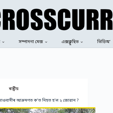
ৰ
সম্পাদনা মেজ
এক্সক্লুছিভ
ভিডিঅ’
ৰাষ্ট্ৰীয়
মাওবাদীৰ আক্ৰমণত ক’ত নিহত হ’ল ২ জোৱান ?