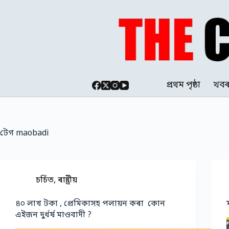
Skip
to
content
প্ৰথম পৃষ্ঠা
খব
টেগ
maobadi
চৰ্চিত
,
ৰাষ্ট্ৰীয়
৪০ লাখ টকা , প্ৰেমিকাসহ পলায়ন কৰা কোন
এইজন দুৰ্ধৰ্ষ মাওবাদী ?