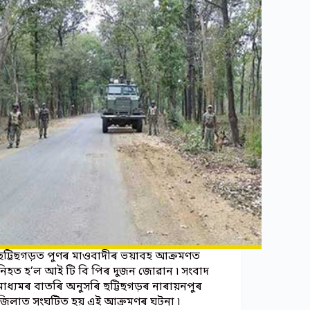
ছট্টিছগড়ত পুণৰ মাওবাদীৰ ভয়াবহ আক্ৰমণত
নিহত হ’ল আই টি বি পিৰ দুজন জোৱান ৷ সংবাদ
মাধ্যমৰ বাতৰি অনুসৰি ছট্টিছগড়ৰ নাৰায়নপুৰ
জিলাত সংঘটিত হয় এই আক্ৰমণৰ ঘটনা ৷