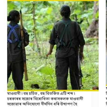
মাওবাদী ৷ বহু চৰ্চিত , বহু বিতৰ্কিত এটি শব্দ ৷
চৰকাৰৰ সজোৰ বিৰোধিতা কৰাসকলক মাওবাদী
সজোৱাৰ অভিযোগো দীৰ্ঘদিন ধৰি উত্থাপণ হৈ