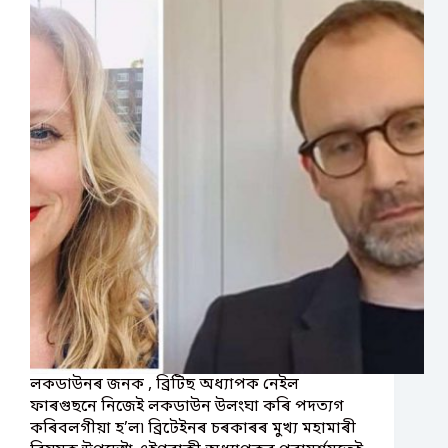
লকডাউনৰ জনক , ব্ৰিটিছ অধ্যাপক নেইল
ফাৰগুছনে নিজেই লকডাউন উলংঘা কৰি পদত্যগ
কৰিবলগীয়া হ’ল৷ ব্ৰিটেইনৰ চৰকাৰৰ মুখ্য মহামাৰী