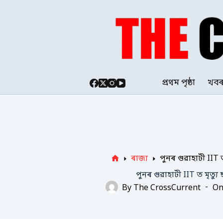
Skip
to
content
প্ৰথম পৃষ্ঠা
খব
ৰাজ্য
পুনৰ গুৱাহাটী IIT ত 
Home
পুনৰ গুৱাহাটী IIT ত মৃত্যু ছ
By
The CrossCurrent
O