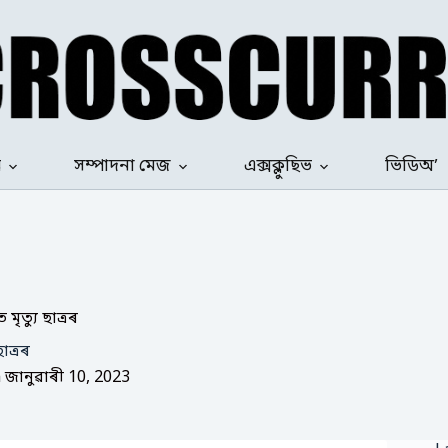
ৰ
সম্পাদনা মেজ
এক্সক্লুছিভ
ভিডিঅ’
মৃত্যু ছাত্ৰৰ
াত্ৰৰ
n
জানুৱাৰী 10, 2023