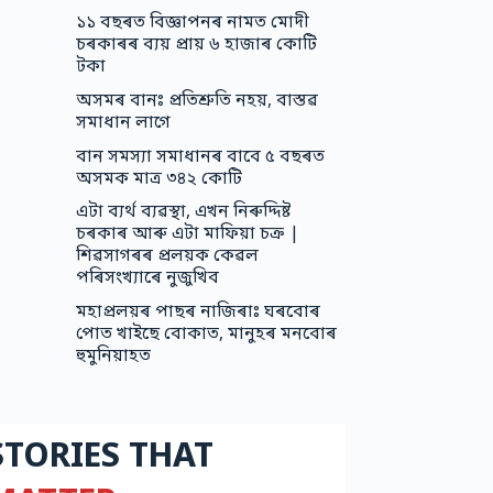
১১ বছৰত বিজ্ঞাপনৰ নামত মোদী
চৰকাৰৰ ব্যয় প্ৰায় ৬ হাজাৰ কোটি
টকা
অসমৰ বানঃ প্ৰতিশ্ৰুতি নহয়, বাস্তৱ
সমাধান লাগে
বান সমস্যা সমাধানৰ বাবে ৫ বছৰত
অসমক মাত্ৰ ৩৪২ কোটি
এটা ব্যৰ্থ ব্যৱস্থা, এখন নিৰুদ্দিষ্ট
চৰকাৰ আৰু এটা মাফিয়া চক্ৰ |
শিৱসাগৰৰ প্ৰলয়ক কেৱল
পৰিসংখ্যাৰে নুজুখিব
মহাপ্ৰলয়ৰ পাছৰ নাজিৰাঃ ঘৰবোৰ
পোত খাইছে বোকাত, মানুহৰ মনবোৰ
হুমুনিয়াহত
STORIES THAT