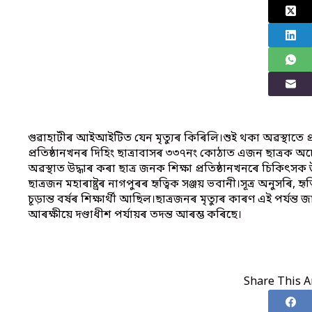
গুৱাহাটীৰ আইআইটিত যেন মৃত্যুৰ কিৰিলি।শুই থকা অৱস্থাতে প্ৰতিষ
প্ৰতিষ্ঠানখনৰ দিহিং ছাত্ৰাবাসৰ ৩৩৭নং কোঠাত এজন ছাত্ৰক 
অৱস্থাত উদ্ধাৰ কৰা ছাত্ৰ জনক শিক্ষা প্ৰতিষ্ঠানখনৰে চিকিৎসক
ছাত্ৰজন মহাৰাষ্ট্ৰৰ নাগপুৰৰ হৃত্বিক সঞ্জয় ভবানী।সূত্ৰ অনুসৰি
চূড়ান্ত বৰ্ষৰ শিক্ষাৰ্থী আছিল।ছাত্ৰজনৰ মৃত্যুৰ কাৰণ এই পৰ্যন্
আৰক্ষীয়ে দণ্ডাধীশ পৰ্যায়ৰ তদন্ত আৰম্ভ কৰিছে।
Share This Ar