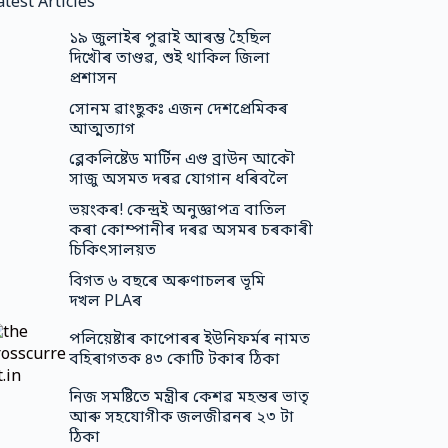
atest Articles
১৯ জুলাইৰ পুৱাই আৰম্ভ হৈছিল
দিখৌৰ তাণ্ডৱ, শুই থাকিল জিলা
প্ৰশাসন
সোনম ৱাংছুকঃ এজন দেশপ্ৰেমিকৰ
আত্মত্যাগ
ব্লেকলিষ্টেড মাৰ্টিন এণ্ড ব্ৰাউন আকৌ
সাজু অসমত দৰৱ যোগান ধৰিবলৈ
ভয়ংকৰ! কেন্দ্ৰই অনুজ্ঞাপত্ৰ বাতিল
কৰা কোম্পানীৰ দৰৱ অসমৰ চৰকাৰী
চিকিৎসালয়ত
বিগত ৬ বছৰে অৰুণাচলৰ ভূমি
দখল PLAৰ
পলিয়েষ্টাৰ কাপোৰৰ ইউনিফর্মৰ নামত
বহিৰাগতক ৪৩ কোটি টকাৰ ঠিকা
নিজ সমষ্টিতে মন্ত্ৰীৰ কেশৱ মহন্তৰ ভাতৃ
আৰু সহযোগীক জলজীৱনৰ ২৩ টা
ঠিকা