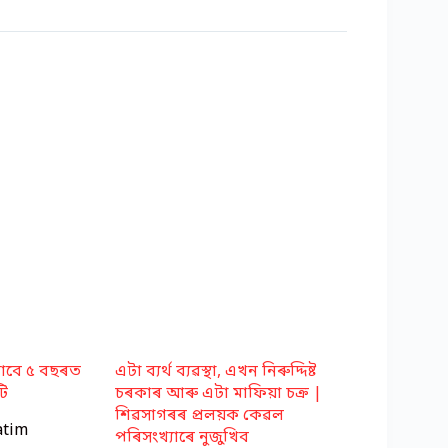
বাবে ৫ বছৰত
এটা ব্যৰ্থ ব্যৱস্থা, এখন নিৰুদ্দিষ্ট
ি
চৰকাৰ আৰু এটা মাফিয়া চক্ৰ |
শিৱসাগৰৰ প্ৰলয়ক কেৱল
atim
পৰিসংখ্যাৰে নুজুখিব