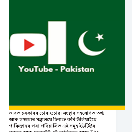
ভাৰত চৰকাৰৰ চোৰাংচোৱা সংস্থাৰ সহযোগত তথ্য
আৰু সম্প্ৰচাৰ মন্ত্ৰালয়ে চিনাক্ত কৰি উলিয়াইছে
পাকিস্তানৰ পৰা পৰিচালিত এই সমূহ ইউটিউব