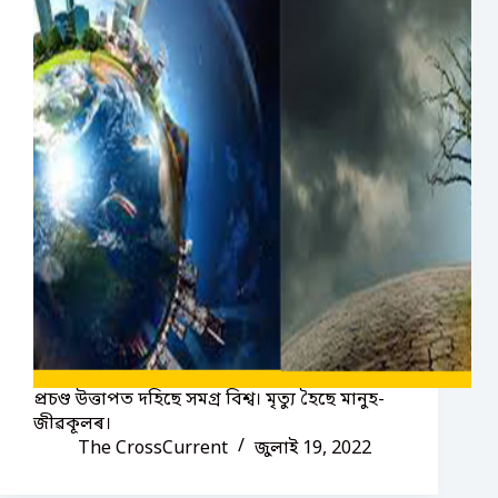
প্ৰচণ্ড উত্তাপত দহিছে সমগ্ৰ বিশ্ব। মৃত্যু হৈছে মানুহ-
জীৱকূলৰ।
The CrossCurrent
জুলাই 19, 2022